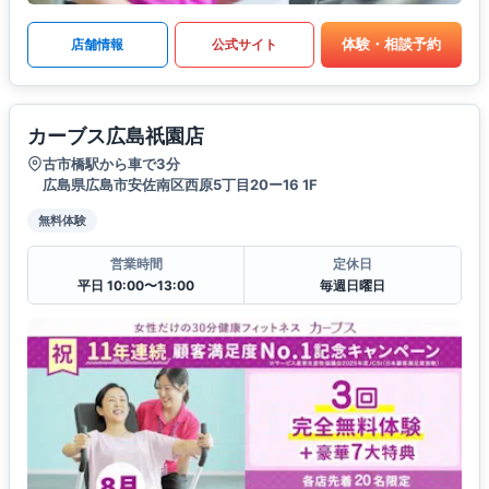
体験・相談予約
店舗情報
公式サイト
カーブス広島祇園店
古市橋駅から車で3分
広島県広島市安佐南区西原5丁目20ー16 1F
無料体験
営業時間
定休日
平日 10:00〜13:00
毎週日曜日