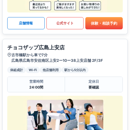
体験・相談予約
店舗情報
公式サイト
チョコザップ広島上安店
古市橋駅から車で7分
広島県広島市安佐南区上安2ー10ー38上安店舗 2F/3F
体組成計
Wi-Fi
他店舗利用
駅から5分以内
営業時間
定休日
24:00間
要確認