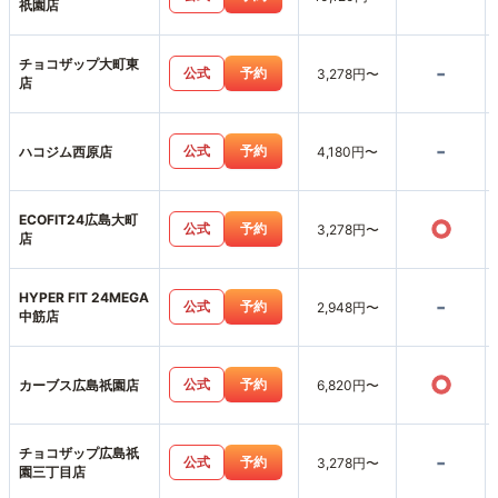
祇園店
チョコザップ大町東
-
公式
予約
3,278円〜
店
-
公式
予約
ハコジム西原店
4,180円〜
ECOFIT24広島大町
○
公式
予約
3,278円〜
店
HYPER FIT 24MEGA
-
公式
予約
2,948円〜
中筋店
○
公式
予約
カーブス広島祇園店
6,820円〜
チョコザップ広島祇
-
公式
予約
3,278円〜
園三丁目店