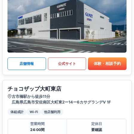
体験・相談予約
店舗情報
公式サイト
チョコザップ大町東店
古市橋駅から徒歩11分
広島県広島市安佐南区大町東2ー14ー6カサグランデV 1F
体組成計
Wi-Fi
他店舗利用
営業時間
定休日
24:00間
要確認