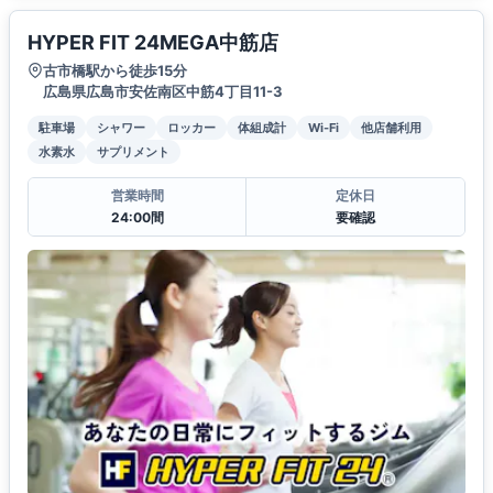
HYPER FIT 24MEGA中筋店
古市橋駅から徒歩15分
広島県広島市安佐南区中筋4丁目11-3
駐車場
シャワー
ロッカー
体組成計
Wi-Fi
他店舗利用
水素水
サプリメント
営業時間
定休日
24:00間
要確認