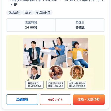
ト 1F
体組成計
Wi-Fi
他店舗利用
営業時間
定休日
24:00間
要確認
体験・相談予約
店舗情報
公式サイト