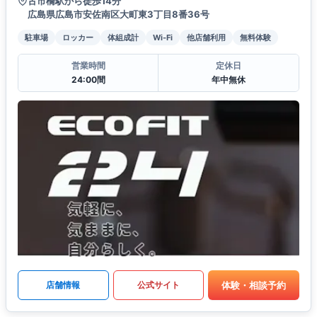
古市橋駅から徒歩14分
広島県広島市安佐南区大町東3丁目8番36号
駐車場
ロッカー
体組成計
Wi-Fi
他店舗利用
無料体験
営業時間
定休日
24:00間
年中無休
体験・相談予約
店舗情報
公式サイト