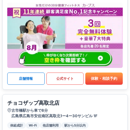
体験・相談予約
店舗情報
公式サイト
チョコザップ高取北店
古市橋駅から車で8分
広島県広島市安佐南区高取北1ー4ー30サンビル 1F
体組成計
Wi-Fi
他店舗利用
駅から5分以内