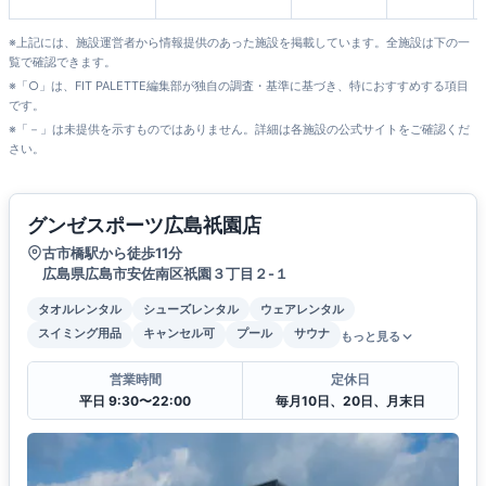
※上記には、施設運営者から情報提供のあった施設を掲載しています。全施設は下の一
覧で確認できます。
※「○」は、FIT PALETTE編集部が独自の調査・基準に基づき、特におすすめする項目
です。
※「－」は未提供を示すものではありません。詳細は各施設の公式サイトをご確認くだ
さい。
グンゼスポーツ広島祇園店
古市橋駅から徒歩11分
広島県広島市安佐南区祇園３丁目２-１
タオルレンタル
シューズレンタル
ウェアレンタル
スイミング用品
キャンセル可
プール
サウナ
もっと見る
営業時間
定休日
平日 9:30〜22:00
毎月10日、20日、月末日