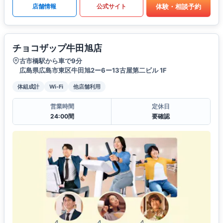
体験・相談予約
店舗情報
公式サイト
チョコザップ牛田旭店
古市橋駅から車で9分
広島県広島市東区牛田旭2ー6ー13古屋第二ビル 1F
体組成計
Wi-Fi
他店舗利用
営業時間
定休日
24:00間
要確認