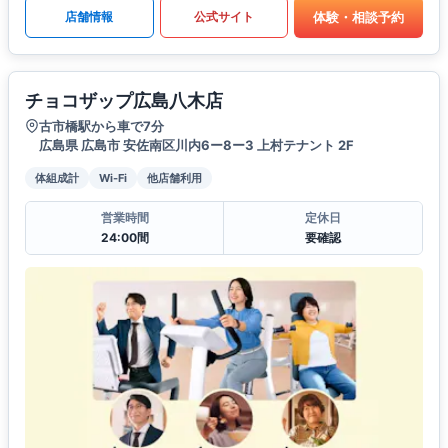
体験・相談予約
店舗情報
公式サイト
チョコザップ広島八木店
古市橋駅から車で7分
広島県 広島市 安佐南区川内6ー8ー3 上村テナント 2F
体組成計
Wi-Fi
他店舗利用
営業時間
定休日
24:00間
要確認