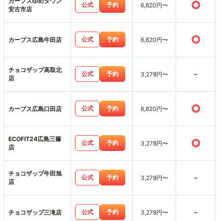
カーブスゆめタウン
○
公式
予約
6,820円〜
安古市店
○
公式
予約
カーブス広島牛田店
6,820円〜
チョコザップ高取北
-
公式
予約
3,278円〜
店
○
公式
予約
カーブス広島口田店
6,820円〜
ECOFIT24広島三篠
○
公式
予約
3,278円〜
店
チョコザップ牛田旭
-
公式
予約
3,278円〜
店
-
公式
予約
チョコザップ三滝店
3,278円〜