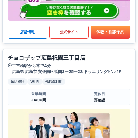
体験・相談予約
店舗情報
公式サイト
チョコザップ広島祇園三丁目店
古市橋駅から車で4分
広島県 広島市 安佐南区祇園3ー25ー23 ドゥエリングビル 1F
体組成計
Wi-Fi
他店舗利用
営業時間
定休日
24:00間
要確認