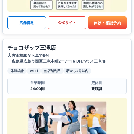
体験・相談予約
店舗情報
公式サイト
チョコザップ三滝店
古市橋駅から車で9分
広島県広島市西区三滝本町2ー7ー16 DHハウス三滝 1F
体組成計
Wi-Fi
他店舗利用
駅から5分以内
営業時間
定休日
24:00間
要確認