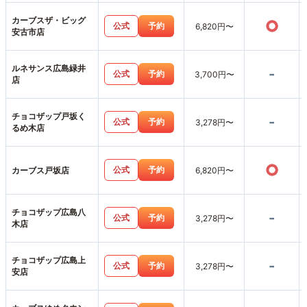
カーブスザ・ビッグ
○
公式
予約
6,820円〜
安古市店
ルネサンス広島緑井
-
公式
予約
3,700円〜
店
チョコザップ戸坂く
-
公式
予約
3,278円〜
るめ木店
○
公式
予約
カーブス戸坂店
6,820円〜
チョコザップ広島八
-
公式
予約
3,278円〜
木店
チョコザップ広島上
-
公式
予約
3,278円〜
安店