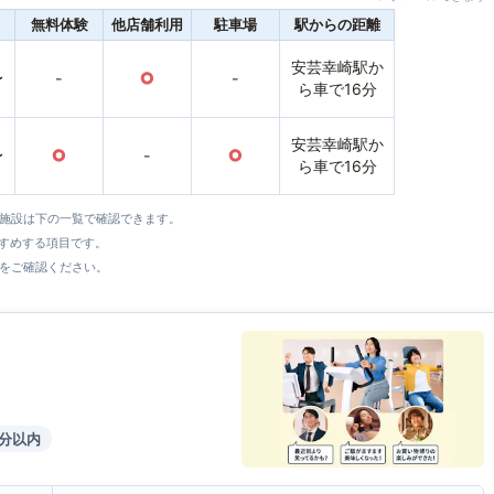
無料体験
他店舗利用
駐車場
駅からの距離
安芸幸崎駅か
〜
-
○
-
ら車で16分
安芸幸崎駅か
〜
○
-
○
ら車で16分
全施設は下の一覧で確認できます。
すすめする項目です。
をご確認ください。
5分以内