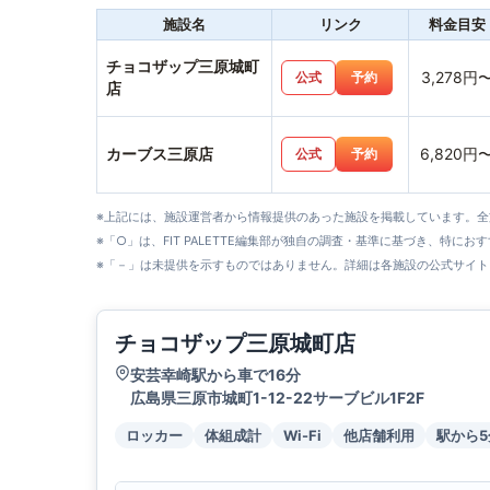
施設名
リンク
料金目安
チョコザップ三原城町
3,278円
公式
予約
店
カーブス三原店
6,820円
公式
予約
※上記には、施設運営者から情報提供のあった施設を掲載しています。
※「○」は、FIT PALETTE編集部が独自の調査・基準に基づき、特にお
※「－」は未提供を示すものではありません。詳細は各施設の公式サイト
チョコザップ三原城町店
安芸幸崎駅から車で16分
広島県三原市城町1-12-22サーブビル1F2F
ロッカー
体組成計
Wi-Fi
他店舗利用
駅から