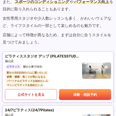
また、
スポーツのコンディショニング
や
パフォーマンス向上
を
目的に取り入れられることもあります。
女性専用スタジオや少人数レッスンも多く、かわいいウェアな
ど、ライフスタイルの一部として楽しめるのも魅力です。
店舗によって特徴が異なるため、まずは自分に合うスタイルを
見つけてみましょう。
ピラティススタジオ デップ (PILATESSTUDIO DEP)
福山店
ピラティス
駅から車で16分
駅から5分以内のジムに通いたい人
姿勢・腰痛・肩こりが気になる人
パーソナルピラティスを始めたい人
マシンピラティスを始めたい人
公式サイトを見る
体験・相談予約
24/7ピラティス(24/7Pilates)
福山店