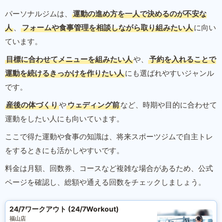
パーソナルジムは、
運動の進め方を一人で決めるのが不安な
人
、
フォームや食事管理を相談しながら取り組みたい人
に向い
ています。
目標に合わせてメニューを組みたい人
や、
予約を入れることで
運動を続けるきっかけを作りたい人
にも選ばれやすいジャンル
です。
産後の体づくり
や
ウェディング前
など、時期や目的に合わせて
運動をしたい人にも向いています。
ここで得た運動や食事の知識は、将来スポーツジムで自主トレ
をするときにも活かしやすいです。
料金は月額、回数券、コースなど複雑な場合があるため、公式
ページを確認し、総額や通える回数をチェックしましょう。
24/7ワークアウト (24/7Workout)
福山店