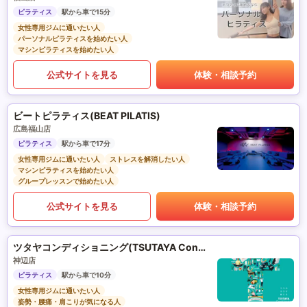
ピラティス
駅から車で15分
女性専用ジムに通いたい人
パーソナルピラティスを始めたい人
マシンピラティスを始めたい人
公式サイトを見る
体験・相談予約
ビートピラティス(BEAT PILATIS)
広島福山店
ピラティス
駅から車で17分
女性専用ジムに通いたい人
ストレスを解消したい人
マシンピラティスを始めたい人
グループレッスンで始めたい人
公式サイトを見る
体験・相談予約
ツタヤコンディショニング(TSUTAYA Conditioning)PILATES
神辺店
ピラティス
駅から車で10分
女性専用ジムに通いたい人
姿勢・腰痛・肩こりが気になる人