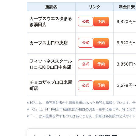
施設名
リンク
料金目安
カーブスウエスタまる
6,820円
公式
予約
き湯田店
カーブス山口中央店
6,820円
公式
予約
フィットネススクール
3,850円
公式
予約
ロコモK.O山口中央店
チョコザップ山口米屋
3,278円
公式
予約
町店
※上記には、施設運営者から情報提供のあった施設を掲載しています。
※「○」は、FIT PALETTE編集部が独自の調査・基準に基づき、特にお
※「－」は未提供を示すものではありません。詳細は各施設の公式サイト