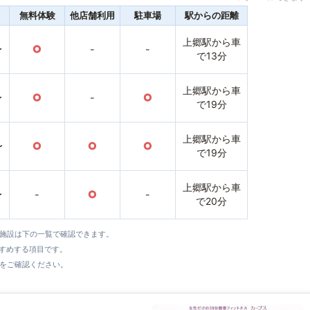
無料体験
他店舗利用
駐車場
駅からの距離
上郷駅から車
〜
○
-
-
で13分
上郷駅から車
〜
○
-
○
で19分
上郷駅から車
〜
○
○
○
で19分
上郷駅から車
〜
-
○
-
で20分
全施設は下の一覧で確認できます。
すすめする項目です。
をご確認ください。