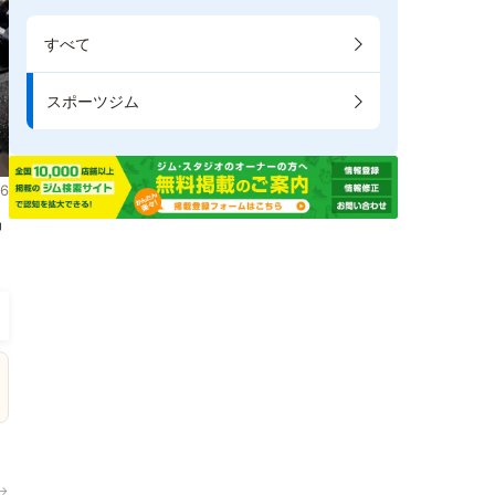
すべて
スポーツジム
6
掲
→