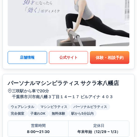
体験・相談予約
店舗情報
公式サイト
パーソナルマシンピラティス サクラ本八幡店
三咲駅から車で20分
千葉県市川市南八幡３丁目１４ー１７ ビルアイナ ４０３
ウェアレンタル
マシンピラティス
パーソナルピラティス
完全個室
子連れOK
無料体験
駅から5分以内
営業時間
定休日
8:00〜21:30
年末年始（12/29 ~ 1/3）