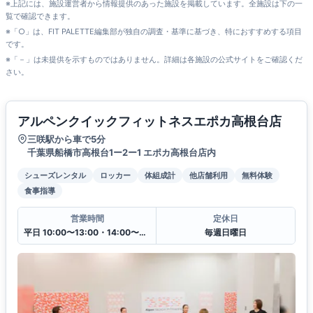
※上記には、施設運営者から情報提供のあった施設を掲載しています。全施設は下の一
覧で確認できます。
※「○」は、FIT PALETTE編集部が独自の調査・基準に基づき、特におすすめする項目
です。
※「－」は未提供を示すものではありません。詳細は各施設の公式サイトをご確認くだ
さい。
アルペンクイックフィットネスエポカ高根台店
三咲駅から車で5分
千葉県船橋市高根台1ー2ー1 エポカ高根台店内
シューズレンタル
ロッカー
体組成計
他店舗利用
無料体験
食事指導
営業時間
定休日
平日 10:00〜13:00・14:00〜20:00
毎週日曜日