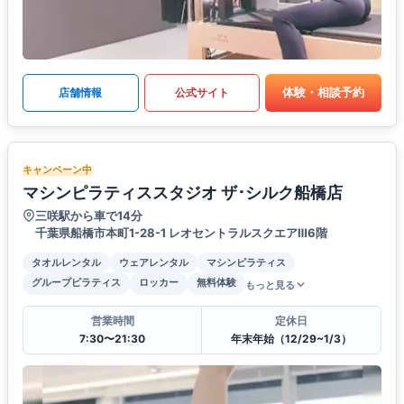
体験・相談予約
店舗情報
公式サイト
キャンペーン中
マシンピラティススタジオ ザ･シルク船橋店
三咲駅から車で14分
千葉県船橋市本町1-28-1 レオセントラルスクエアⅢ6階
タオルレンタル
ウェアレンタル
マシンピラティス
グループピラティス
ロッカー
無料体験
もっと見る
営業時間
定休日
7:30〜21:30
年末年始（12/29~1/3）