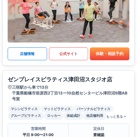
体験・相談予約
店舗情報
公式サイト
ゼンプレイスピラティス津田沼スタジオ店
三咲駅から車で13分
千葉県船橋市前原西2丁目13ー10自然センタービル津田沼9階AB
号室
マシンピラティス
マットピラティス
パーソナルピラティス
グループピラティス
ロッカー
体組成計
他店舗利用
もっと見る
営業時間
定休日
平日 9:00〜21:00
要確認