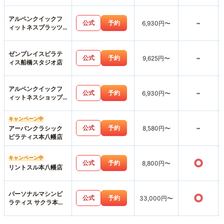
店
アルペンクイックフ
-
公式
予約
6,930円〜
ィットネスプラッツ
五香店
ゼンプレイスピラテ
-
公式
予約
9,625円〜
ィス船橋スタジオ店
アルペンクイックフ
-
公式
予約
6,930円〜
ィットネスショップ
ス市川店
キャンペーン中
-
公式
予約
アーバンクラシック
8,580円〜
ピラティス本八幡店
キャンペーン中
○
公式
予約
8,800円〜
リントスル本八幡店
パーソナルマシンピ
○
公式
予約
33,000円〜
ラティス サクラ本八
幡店