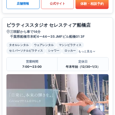
体験・相談予約
店舗情報
公式サイト
ピラティススタジオ セレスティア船橋店
三咲駅から車で14分
千葉県船橋市本町4ー44ー35 JMFビル船橋01 3F
タオルレンタル
ウェアレンタル
マシンピラティス
セミパーソナルピラティス
シャワー
ロッカー
もっと見る
営業時間
定休日
7:00〜23:00
年末年始（12/30~1/3）