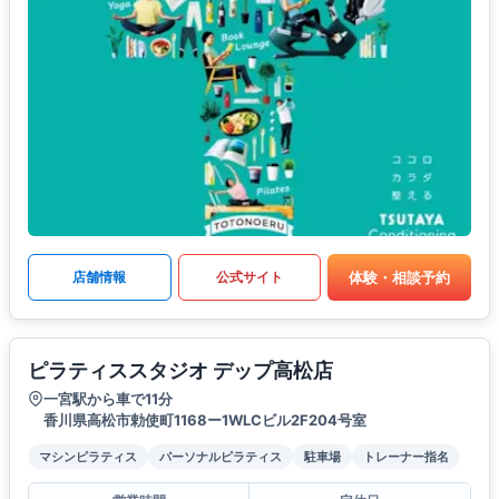
体験・相談予約
店舗情報
公式サイト
ピラティススタジオ デップ高松店
一宮駅から車で11分
香川県高松市勅使町1168ー1WLCビル2F204号室
マシンピラティス
パーソナルピラティス
駐車場
トレーナー指名