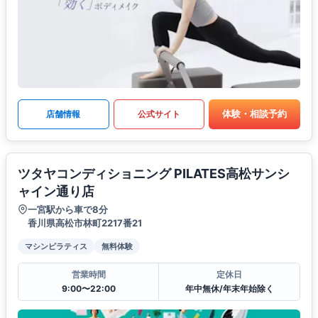
体験・相談予約
店舗情報
公式サイト
ツタヤコンディショニング PILATES高松サンシ
ャイン通り店
一宮駅から車で8分
香川県高松市林町2217番21
マシンピラティス
無料体験
営業時間
定休日
9:00〜22:00
年中無休/年末年始除く