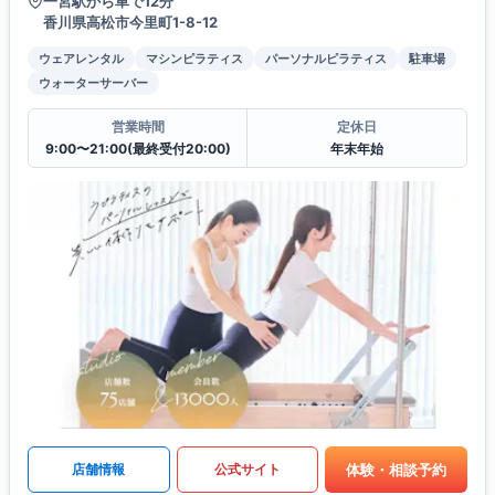
一宮駅から車で12分
香川県高松市今里町1-8-12
ウェアレンタル
マシンピラティス
パーソナルピラティス
駐車場
ウォーターサーバー
営業時間
定休日
9:00〜21:00(最終受付20:00)
年末年始
体験・相談予約
店舗情報
公式サイト