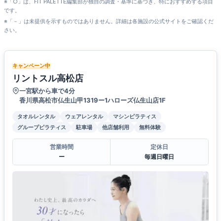
※「○」は、FIT PALETTE編集部が独自の調査・基準に基づき、特におすすめする項目
です。
※「－」は未提供を示すものではありません。詳細は各施設の公式サイトをご確認くだ
さい。
キャンペーン中
リントスル高松店
一宮駅から車で4分
香川県高松市仏生山甲1319ー1ハローズ仏生山店1F
タオルレンタル
ウェアレンタル
マシンピラティス
グループピラティス
駐車場
他店舗利用
無料体験
営業時間
定休日
ー
毎週日曜日