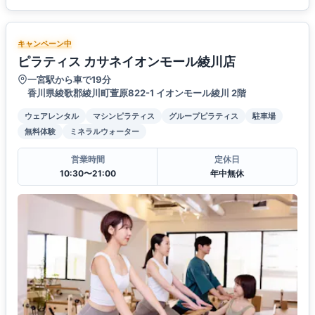
キャンペーン中
ピラティス カサネイオンモール綾川店
一宮駅から車で19分
香川県綾歌郡綾川町萱原822-1 イオンモール綾川 2階
ウェアレンタル
マシンピラティス
グループピラティス
駐車場
無料体験
ミネラルウォーター
営業時間
定休日
10:30〜21:00
年中無休