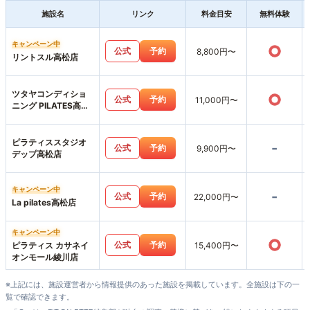
施設名
リンク
料金目安
無料体験
キャンペーン中
○
公式
予約
8,800円〜
リントスル高松店
ツタヤコンディショ
○
公式
予約
11,000円〜
ニング PILATES高松
サンシャイン通り店
ピラティススタジオ
-
公式
予約
9,900円〜
デップ高松店
キャンペーン中
-
公式
予約
22,000円〜
La pilates高松店
キャンペーン中
○
公式
予約
ピラティス カサネイ
15,400円〜
オンモール綾川店
※上記には、施設運営者から情報提供のあった施設を掲載しています。全施設は下の一
覧で確認できます。