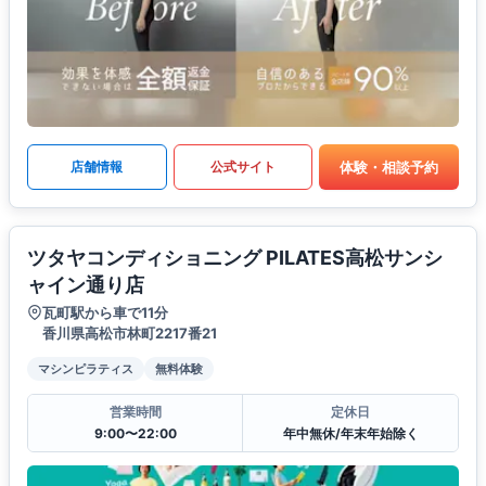
体験・相談予約
店舗情報
公式サイト
ツタヤコンディショニング PILATES高松サンシ
ャイン通り店
瓦町駅から車で11分
香川県高松市林町2217番21
マシンピラティス
無料体験
営業時間
定休日
9:00〜22:00
年中無休/年末年始除く