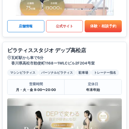
体験・相談予約
店舗情報
公式サイト
ピラティススタジオ デップ高松店
瓦町駅から車で5分
香川県高松市勅使町1168ー1WLCビル2F204号室
マシンピラティス
パーソナルピラティス
駐車場
トレーナー指名
営業時間
定休日
月・火・金 9:00〜20:00
年末年始