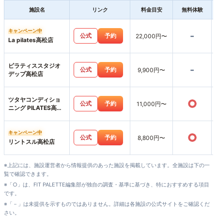
施設名
リンク
料金目安
無料体験
キャンペーン中
-
公式
予約
22,000円〜
La pilates高松店
ピラティススタジオ
-
公式
予約
9,900円〜
デップ高松店
ツタヤコンディショ
○
公式
予約
11,000円〜
ニング PILATES高松
サンシャイン通り店
キャンペーン中
○
公式
予約
8,800円〜
リントスル高松店
※上記には、施設運営者から情報提供のあった施設を掲載しています。全施設は下の一
覧で確認できます。
※「○」は、FIT PALETTE編集部が独自の調査・基準に基づき、特におすすめする項目
です。
※「－」は未提供を示すものではありません。詳細は各施設の公式サイトをご確認くだ
さい。