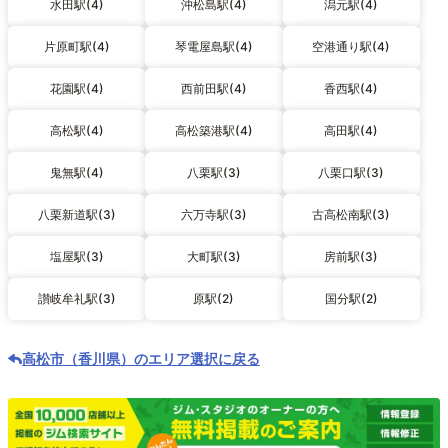
水田駅(4)
沖松島駅(4)
潟元駅(4)
片原町駅(4)
琴電屋島駅(4)
空港通り駅(4)
花園駅(4)
西前田駅(4)
香西駅(4)
高松駅(4)
高松築港駅(4)
高田駅(4)
鬼無駅(4)
八栗駅(3)
八栗口駅(3)
八栗新道駅(3)
六万寺駅(3)
古高松南駅(3)
塩屋駅(3)
大町駅(3)
房前駅(3)
讃岐牟礼駅(3)
原駅(2)
国分駅(2)
高松市（香川県）のエリア選択に戻る