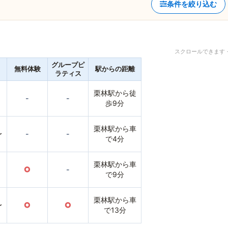
条件を絞り込む
スクロールできます 
グループピ
無料体験
駅からの距離
ラティス
栗林駅から徒
-
-
歩9分
栗林駅から車
〜
-
-
で4分
栗林駅から車
○
-
で9分
栗林駅から車
〜
○
○
で13分