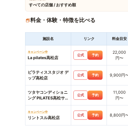
すべての店舗 / おすすめ順
料金・体験・特徴を比べる
施設名
リンク
料金目安
22,000
キャンペーン中
公式
予約
La pilates高松店
円〜
ピラティススタジオ デ
9,900円
公式
予約
ップ高松店
ツタヤコンディショニ
11,000
公式
予約
ング PILATES高松サ
円〜
ンシャイン通り店
キャンペーン中
8,800円
公式
予約
リントスル高松店