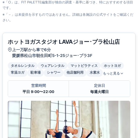
※「○」は、FIT PALETTE編集部が独自の調査・基準に基づき、特におすすめする項目
です。
※「－」は未提供を示すものではありません。詳細は各施設の公式サイトをご確認くだ
さい。
ホットヨガスタジオ LAVAジョー･プラ松山店
上一万駅から車で6分
愛媛県松山市朝生田町5-1-25ジョー･プラ3F
タオルレンタル
ウェアレンタル
マットピラティス
ホットヨガ
常温ヨガ
駐車場
シャワー
他店舗利用
水素水
もっと見る
営業時間
定休日
平日 9:00〜22:00
毎週火曜日