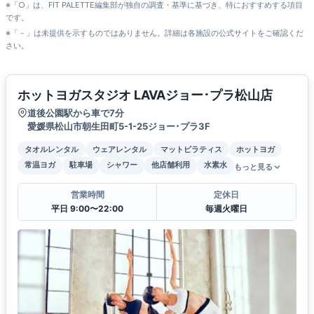
※「○」は、FIT PALETTE編集部が独自の調査・基準に基づき、特におすすめする項目
です。
※「－」は未提供を示すものではありません。詳細は各施設の公式サイトをご確認くだ
さい。
ホットヨガスタジオ LAVAジョー･プラ松山店
道後公園駅から車で7分
愛媛県松山市朝生田町5-1-25ジョー･プラ3F
タオルレンタル
ウェアレンタル
マットピラティス
ホットヨガ
常温ヨガ
駐車場
シャワー
他店舗利用
水素水
もっと見る
営業時間
定休日
平日 9:00〜22:00
毎週火曜日