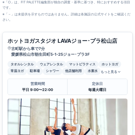
※「○」は、FIT PALETTE編集部が独自の調査・基準に基づき、特におすすめする項目
です。
※「－」は未提供を示すものではありません。詳細は各施設の公式サイトをご確認くだ
さい。
ホットヨガスタジオ LAVAジョー･プラ松山店
古町駅から車で7分
愛媛県松山市朝生田町5-1-25ジョー･プラ3F
タオルレンタル
ウェアレンタル
マットピラティス
ホットヨガ
常温ヨガ
駐車場
シャワー
他店舗利用
水素水
もっと見る
営業時間
定休日
平日 9:00〜22:00
毎週火曜日