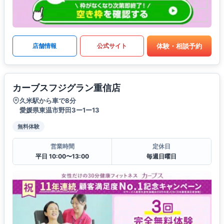
体験・相談予約
店舗情報
公式サイト
カーブスフジグラン重信店
久米駅から車で8分
愛媛県東温市野田3ー1ー13
無料体験
営業時間
定休日
平日 10:00〜13:00
毎週日曜日