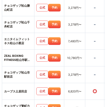
チョコザップ松山勝
-
公式
予約
3,278円〜
山町店
チョコザップ松山千
-
公式
予約
3,278円〜
舟町店
エニタイムフィット
-
公式
予約
7,480円〜
ネス松山小栗店
ZEAL BOXING
-
公式
予約
10,780円〜
FITNESS松山市駅前
店
チョコザップ松山市
-
公式
予約
3,278円〜
駅前店
○
公式
予約
カーブス土居田店
6,820円〜
チョコザップ萱町六