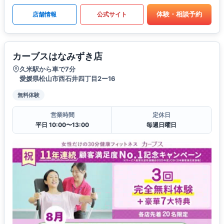
体験・相談予約
店舗情報
公式サイト
カーブスはなみずき店
久米駅から車で7分
愛媛県松山市西石井四丁目2ー16
無料体験
営業時間
定休日
平日 10:00〜13:00
毎週日曜日