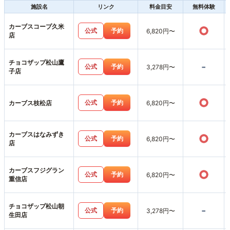
施設名
リンク
料金目安
無料体験
カーブスコープ久米
○
公式
予約
6,820円〜
店
チョコザップ松山鷹
-
公式
予約
3,278円〜
子店
○
公式
予約
カーブス枝松店
6,820円〜
カーブスはなみずき
○
公式
予約
6,820円〜
店
カーブスフジグラン
○
公式
予約
6,820円〜
重信店
チョコザップ松山朝
-
公式
予約
3,278円〜
生田店