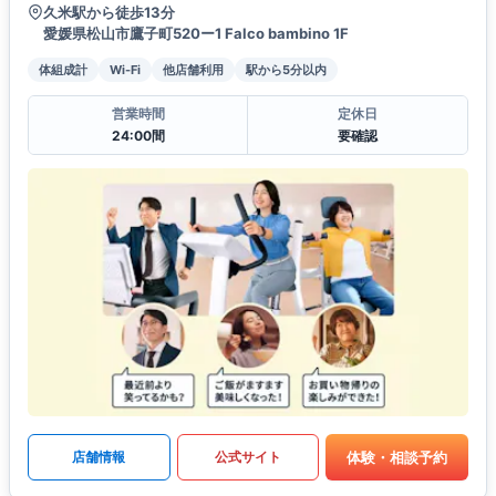
久米駅から徒歩13分
愛媛県松山市鷹子町520ー1 Falco bambino 1F
体組成計
Wi-Fi
他店舗利用
駅から5分以内
営業時間
定休日
24:00間
要確認
体験・相談予約
店舗情報
公式サイト