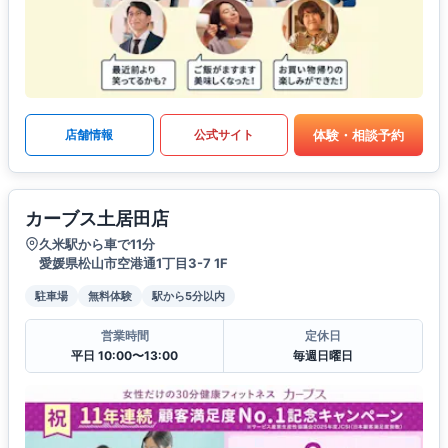
体験・相談予約
店舗情報
公式サイト
カーブス土居田店
久米駅から車で11分
愛媛県松山市空港通1丁目3-7 1F
駐車場
無料体験
駅から5分以内
営業時間
定休日
平日 10:00〜13:00
毎週日曜日