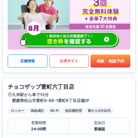
体験・相談予約
店舗情報
公式サイト
チョコザップ萱町六丁目店
久米駅から車で13分
愛媛県松山市萱町6-98-1萱町6丁目店舗2F
ロッカー
体組成計
Wi-Fi
他店舗利用
駅から5分以内
営業時間
定休日
24:00間
要確認