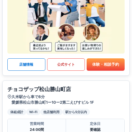
体験・相談予約
店舗情報
公式サイト
チョコザップ松山勝山町店
久米駅から車で8分
愛媛県松山市勝山町1ー10ー2第二えびすビル 1F
体組成計
Wi-Fi
他店舗利用
駅から5分以内
営業時間
定休日
24:00間
要確認