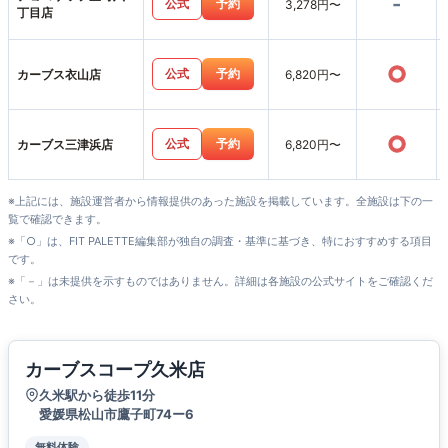
-
公式
予約
3,278円〜
丁目店
○
公式
予約
カーブス衣山店
6,820円〜
○
公式
予約
カーブス三津浜店
6,820円〜
※上記には、施設運営者から情報提供のあった施設を掲載しています。全施設は下の一
覧で確認できます。
※「○」は、FIT PALETTE編集部が独自の調査・基準に基づき、特におすすめする項目
です。
※「－」は未提供を示すものではありません。詳細は各施設の公式サイトをご確認くだ
さい。
カーブスコープ久米店
久米駅から徒歩11分
愛媛県松山市鷹子町74ー6
無料体験