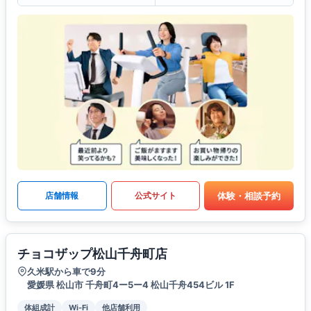
体験・相談予約
店舗情報
公式サイト
チョコザップ松山千舟町店
久米駅から車で9分
愛媛県 松山市 千舟町4ー5ー4 松山千舟454ビル 1F
体組成計
Wi-Fi
他店舗利用