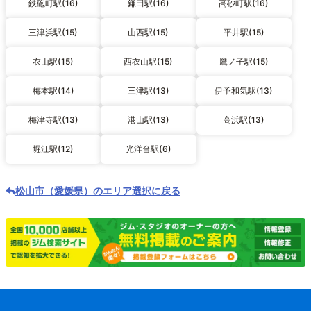
鉄砲町駅(16)
鎌田駅(16)
高砂町駅(16)
三津浜駅(15)
山西駅(15)
平井駅(15)
衣山駅(15)
西衣山駅(15)
鷹ノ子駅(15)
梅本駅(14)
三津駅(13)
伊予和気駅(13)
梅津寺駅(13)
港山駅(13)
高浜駅(13)
堀江駅(12)
光洋台駅(6)
松山市（愛媛県）のエリア選択に戻る