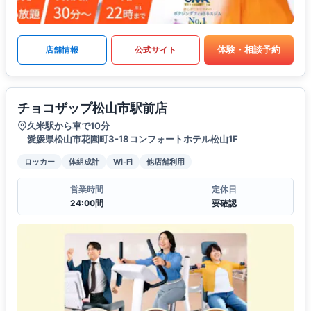
体験・相談予約
店舗情報
公式サイト
チョコザップ松山市駅前店
久米駅から車で10分
愛媛県松山市花園町3-18コンフォートホテル松山1F
ロッカー
体組成計
Wi-Fi
他店舗利用
営業時間
定休日
24:00間
要確認