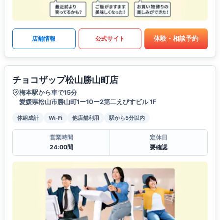
体験・相談予約
店舗情報
公式サイト
チョコザップ松山勝山町店
梅本駅から車で15分
愛媛県松山市勝山町1ー10ー2第二えびすビル 1F
体組成計
Wi-Fi
他店舗利用
駅から5分以内
営業時間
定休日
24:00間
要確認