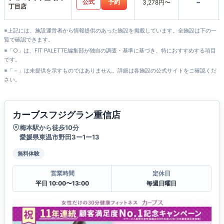
-
公式
予約
3,278円〜
丁目店
※上記には、施設運営者から情報提供のあった施設を掲載しています。全施設は下の一
覧で確認できます。
※「○」は、FIT PALETTE編集部が独自の調査・基準に基づき、特におすすめする項目
です。
※「－」は未提供を示すものではありません。詳細は各施設の公式サイトをご確認くだ
さい。
カーブスフジグラン重信店
梅本駅から徒歩10分
愛媛県東温市野田3ー1ー13
無料体験
営業時間
定休日
平日 10:00〜13:00
毎週日曜日