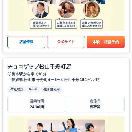
体験・相談予約
店舗情報
公式サイト
チョコザップ松山千舟町店
梅本駅から車で16分
愛媛県 松山市 千舟町4ー5ー4 松山千舟454ビル 1F
体組成計
Wi-Fi
他店舗利用
営業時間
定休日
24:00間
要確認