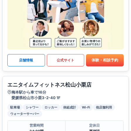
体験・相談予約
店舗情報
公式サイト
エニタイムフィットネス松山小栗店
梅本駅から車で16分
愛媛県松山市小栗3-2-40 1F
駐車場
シャワー
ロッカー
体組成計
Wi-Fi
他店舗利用
ウォーターサーバー
営業時間
定休日