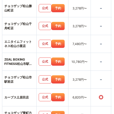
チョコザップ松山勝
-
公式
予約
3,278円〜
山町店
チョコザップ松山千
-
公式
予約
3,278円〜
舟町店
エニタイムフィット
-
公式
予約
7,480円〜
ネス松山小栗店
ZEAL BOXING
-
公式
予約
10,780円〜
FITNESS松山市駅前
店
チョコザップ松山市
-
公式
予約
3,278円〜
駅前店
○
公式
予約
カーブス土居田店
6,820円〜
チョコザップ萱町六