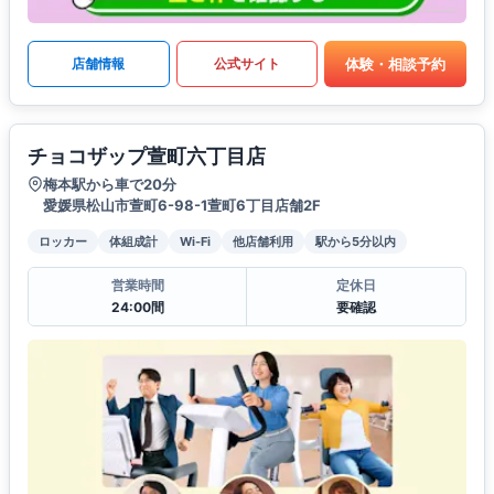
体験・相談予約
店舗情報
公式サイト
チョコザップ萱町六丁目店
梅本駅から車で20分
愛媛県松山市萱町6-98-1萱町6丁目店舗2F
ロッカー
体組成計
Wi-Fi
他店舗利用
駅から5分以内
営業時間
定休日
24:00間
要確認