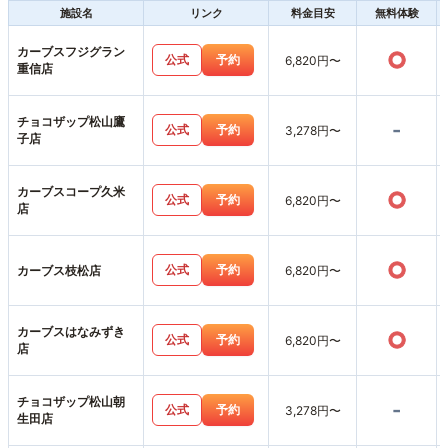
施設名
リンク
料金目安
無料体験
カーブスフジグラン
○
公式
予約
6,820円〜
重信店
チョコザップ松山鷹
-
公式
予約
3,278円〜
子店
カーブスコープ久米
○
公式
予約
6,820円〜
店
○
公式
予約
カーブス枝松店
6,820円〜
カーブスはなみずき
○
公式
予約
6,820円〜
店
チョコザップ松山朝
-
公式
予約
3,278円〜
生田店