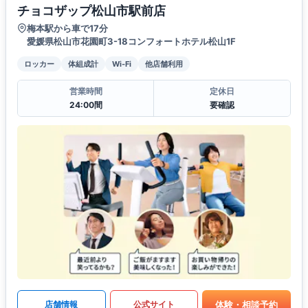
チョコザップ松山市駅前店
梅本駅から車で17分
愛媛県松山市花園町3-18コンフォートホテル松山1F
ロッカー
体組成計
Wi-Fi
他店舗利用
営業時間
定休日
24:00間
要確認
体験・相談予約
店舗情報
公式サイト