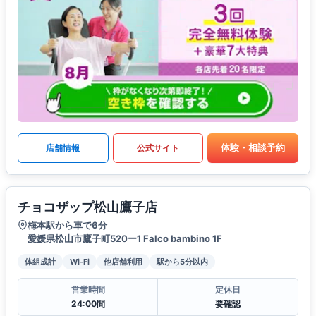
体験・相談予約
店舗情報
公式サイト
チョコザップ松山鷹子店
梅本駅から車で6分
愛媛県松山市鷹子町520ー1 Falco bambino 1F
体組成計
Wi-Fi
他店舗利用
駅から5分以内
営業時間
定休日
24:00間
要確認