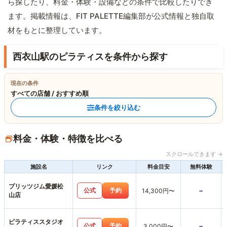
ら探したり、料金・体験・設備などの条件で比較したりでき
ます。掲載情報は、FIT PALETTE編集部が公式情報と独自取
材をもとに整理しています。
西衣山駅のピラティスを条件から探す
現在の条件
すべての店舗 / おすすめ順
条件を絞り込む
料金・体験・特徴を比べる
スクロールできます →
施設名
リンク
料金目安
無料体験
プリッツジム愛媛松
-
公式
予約
14,300円〜
山店
ピラティススタジオ
-
公式
予約
3,000円〜