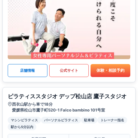
体験・相談予約
店舗情報
公式サイト
ピラティススタジオ デップ松山店 鷹子スタジオ
西衣山駅から車で18分
愛媛県松山市鷹子町520-1 Falco bambino 101号室
マシンピラティス
パーソナルピラティス
駐車場
トレーナー指名
駅から5分以内