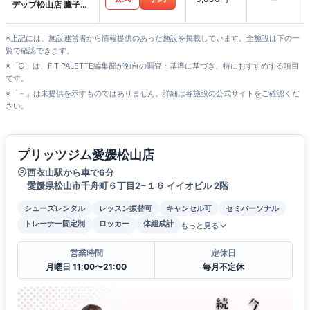
デップ松山店 鷹子ス
タジオ
※上記には、施設運営者から情報提供のあった施設を掲載しています。全施設は下の一
覧で確認できます。
※「○」は、FIT PALETTE編集部が独自の調査・基準に基づき、特におすすめする項目
です。
※「－」は未提供を示すものではありません。詳細は各施設の公式サイトをご確認くだ
さい。
プリッツジム愛媛松山店
西衣山駅から車で6分
愛媛県松山市千舟町６丁目2−１６ イイオビル 2階
シューズレンタル
レッスン振替可
キャンセル可
セミパーソナル
トレーナー固定制
ロッカー
体組成計
もっと見る
営業時間
定休日
月曜日 11:00〜21:00
毎月不定休