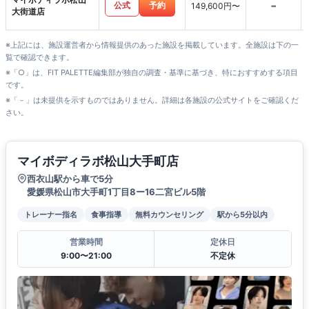
-
公式
予約
149,600円〜
大街道店
※上記には、施設運営者から情報提供のあった施設を掲載しています。全施設は下の一
覧で確認できます。
※「○」は、FIT PALETTE編集部が独自の調査・基準に基づき、特におすすめする項目
です。
※「－」は未提供を示すものではありません。詳細は各施設の公式サイトをご確認くだ
さい。
マイボディラボ松山大手町店
西衣山駅から車で5分
愛媛県松山市大手町1丁目8ー16二宮ビル5階
トレーナー指名
食事指導
無料カウンセリング
駅から5分以内
営業時間
定休日
9:00〜21:00
不定休