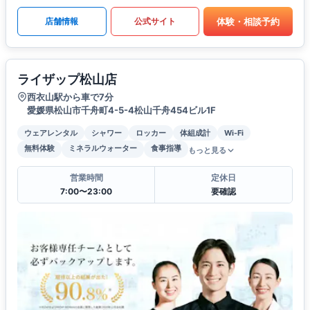
体験・相談予約
店舗情報
公式サイト
ライザップ松山店
西衣山駅から車で7分
愛媛県松山市千舟町4-5-4松山千舟454ビル1F
ウェアレンタル
シャワー
ロッカー
体組成計
Wi-Fi
無料体験
ミネラルウォーター
食事指導
もっと見る
営業時間
定休日
7:00〜23:00
要確認