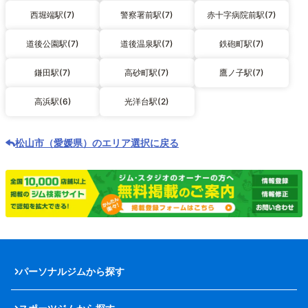
西堀端駅(7)
警察署前駅(7)
赤十字病院前駅(7)
道後公園駅(7)
道後温泉駅(7)
鉄砲町駅(7)
鎌田駅(7)
高砂町駅(7)
鷹ノ子駅(7)
高浜駅(6)
光洋台駅(2)
松山市（愛媛県）のエリア選択に戻る
パーソナルジムから探す