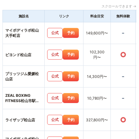
スクロールできます →
施設名
リンク
料金目安
無料体験
マイボディラボ松山
-
公式
予約
149,600円〜
大手町店
102,300
○
公式
予約
ビヨンド松山店
円〜
プリッツジム愛媛松
-
公式
予約
14,300円〜
山店
ZEAL BOXING
-
公式
予約
10,780円〜
FITNESS松山市駅前
店
○
公式
予約
ライザップ松山店
327,800円〜
マイボディラボ松山