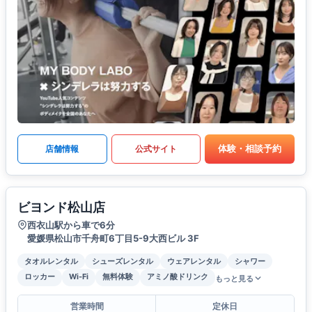
体験・相談予約
店舗情報
公式サイト
ビヨンド松山店
西衣山駅から車で6分
愛媛県松山市千舟町6丁目5-9大西ビル 3F
タオルレンタル
シューズレンタル
ウェアレンタル
シャワー
ロッカー
Wi-Fi
無料体験
アミノ酸ドリンク
もっと見る
営業時間
定休日