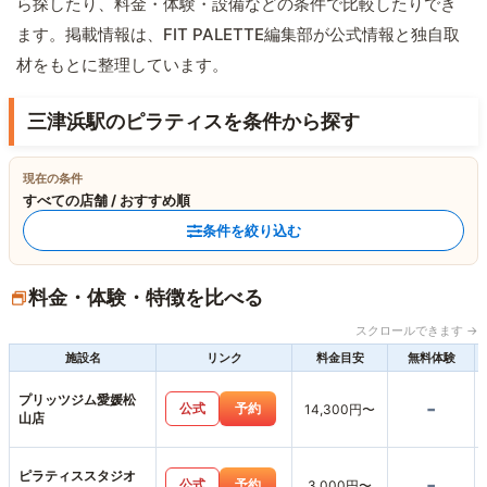
ら探したり、料金・体験・設備などの条件で比較したりでき
ます。掲載情報は、FIT PALETTE編集部が公式情報と独自取
材をもとに整理しています。
三津浜駅のピラティスを条件から探す
現在の条件
すべての店舗 / おすすめ順
条件を絞り込む
料金・体験・特徴を比べる
スクロールできます →
施設名
リンク
料金目安
無料体験
プリッツジム愛媛松
-
公式
予約
14,300円〜
山店
ピラティススタジオ
-
公式
予約
3,000円〜