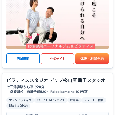
体験・相談予約
店舗情報
公式サイト
ピラティススタジオ デップ松山店 鷹子スタジオ
三津浜駅から車で20分
愛媛県松山市鷹子町520-1 Falco bambino 101号室
マシンピラティス
パーソナルピラティス
駐車場
トレーナー指名
駅から5分以内