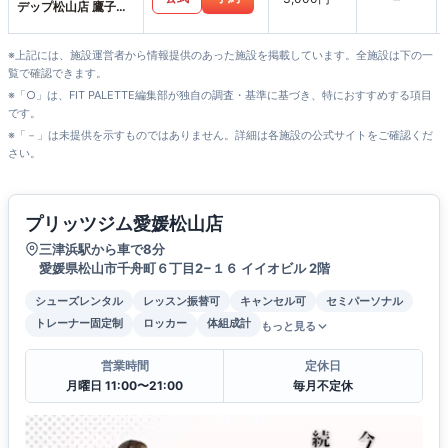
デップ松山店 鷹子ス
タジオ
※上記には、施設運営者から情報提供のあった施設を掲載しています。全施設は下の一
覧で確認できます。
※「○」は、FIT PALETTE編集部が独自の調査・基準に基づき、特におすすめする項目
です。
※「－」は未提供を示すものではありません。詳細は各施設の公式サイトをご確認くだ
さい。
プリッツジム愛媛松山店
三津浜駅から車で8分
愛媛県松山市千舟町６丁目2−１６ イイオビル 2階
シューズレンタル
レッスン振替可
キャンセル可
セミパーソナル
トレーナー固定制
ロッカー
体組成計
もっと見る
営業時間
定休日
月曜日 11:00〜21:00
毎月不定休