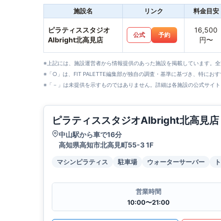
施設名
リンク
料金目安
ピラティススタジオ
16,500
公式
予約
Albright北高見店
円〜
※上記には、施設運営者から情報提供のあった施設を掲載しています。
※「○」は、FIT PALETTE編集部が独自の調査・基準に基づき、特にお
※「－」は未提供を示すものではありません。詳細は各施設の公式サイト
ピラティススタジオAlbright北高見店
中山駅から車で16分
高知県高知市北高見町55-3 1F
マシンピラティス
駐車場
ウォーターサーバー
ト
営業時間
10:00〜21:00