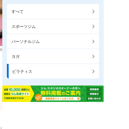
すべて
スポーツジム
パーソナルジム
6
ヨガ
ま
ピラティス
→