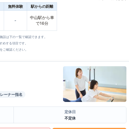
無料体験
駅からの距離
中山駅から車
-
で16分
全施設は下の一覧で確認できます。
すすめする項目です。
をご確認ください。
レーナー指名
定休日
不定休