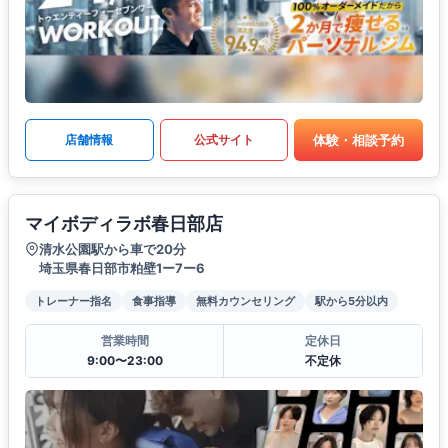
体験・相談予約
店舗情報
公式サイト
マイボディラボ春日部店
清水公園駅から車で20分
埼玉県春日部市粕壁1ー7ー6
トレーナー指名
食事指導
無料カウンセリング
駅から5分以内
営業時間
定休日
9:00〜23:00
不定休