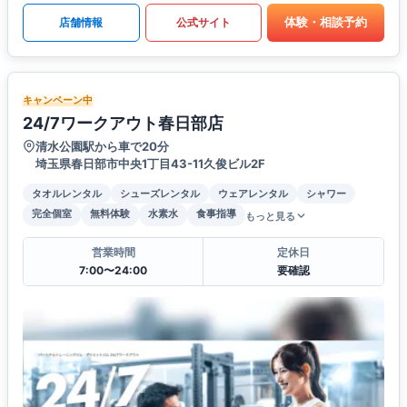
体験・相談予約
店舗情報
公式サイト
キャンペーン中
24/7ワークアウト春日部店
清水公園駅から車で20分
埼玉県春日部市中央1丁目43-11久俊ビル2F
タオルレンタル
シューズレンタル
ウェアレンタル
シャワー
完全個室
無料体験
水素水
食事指導
もっと見る
営業時間
定休日
7:00〜24:00
要確認