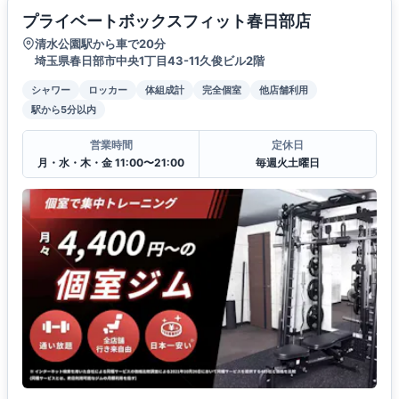
プライベートボックスフィット春日部店
清水公園駅から車で20分
埼玉県春日部市中央1丁目43-11久俊ビル2階
シャワー
ロッカー
体組成計
完全個室
他店舗利用
駅から5分以内
営業時間
定休日
月・水・木・金 11:00〜21:00
毎週火土曜日