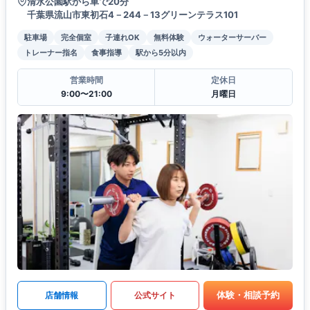
清水公園駅から車で20分
千葉県流山市東初石4－244－13グリーンテラス101
駐車場
完全個室
子連れOK
無料体験
ウォーターサーバー
トレーナー指名
食事指導
駅から5分以内
営業時間
定休日
9:00〜21:00
月曜日
体験・相談予約
店舗情報
公式サイト