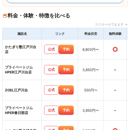
料金・体験・特徴を比べる
スクロールできます →
施設名
リンク
料金目安
無料体験
かたぎり塾江戸川台
○
公式
予約
8,800円〜
店
プライベートジム
-
公式
予約
3,850円〜
HPER江戸川台店
-
公式
予約
ZOEL江戸川台
550円〜
プライベートジム
-
公式
予約
3,850円〜
HPER春日部店