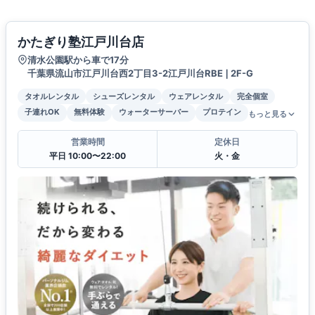
かたぎり塾江戸川台店
清水公園駅から車で17分
千葉県流山市江戸川台西2丁目3-2江戸川台RBE❘2F-G
タオルレンタル
シューズレンタル
ウェアレンタル
完全個室
子連れOK
無料体験
ウォーターサーバー
プロテイン
もっと見る
営業時間
定休日
平日 10:00〜22:00
火・金