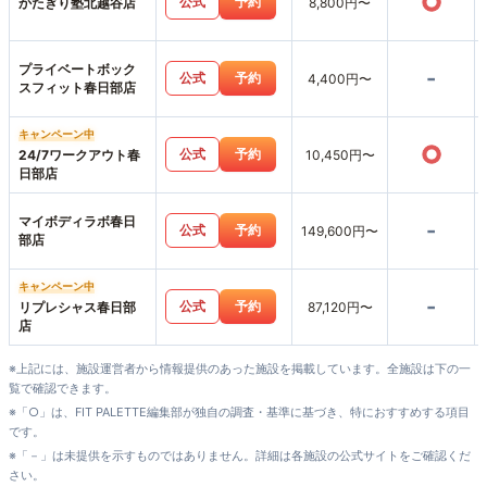
○
公式
予約
かたぎり塾北越谷店
8,800円〜
プライベートボック
-
公式
予約
4,400円〜
スフィット春日部店
キャンペーン中
○
公式
予約
24/7ワークアウト春
10,450円〜
日部店
マイボディラボ春日
-
公式
予約
149,600円〜
部店
キャンペーン中
-
公式
予約
リプレシャス春日部
87,120円〜
店
※上記には、施設運営者から情報提供のあった施設を掲載しています。全施設は下の一
覧で確認できます。
※「○」は、FIT PALETTE編集部が独自の調査・基準に基づき、特におすすめする項目
です。
※「－」は未提供を示すものではありません。詳細は各施設の公式サイトをご確認くだ
さい。