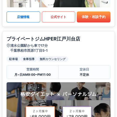
体験・相談予約
店舗情報
公式サイト
プライベートジムHPER江戸川台店
清水公園駅から車で17分
千葉県柏市西原1丁目5-1
駐車場
食事指導
無料カウンセリング
営業時間
定休日
月~日AM9:00~PM11:00
不定休