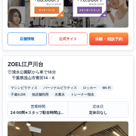
体験・相談予約
店舗情報
公式サイト
ZOEL江戸川台
清水公園駅から車で18分
千葉県流山市青田14－6
マシンピラティス
パーソナルピラティス
ロッカー
Wi-Fi
子連れOK
他店舗利用
水素水
トレーナー指名
営業時間
定休日
24:00間※スタッフ駐在時間は日ごとに変わります。
定休日なし