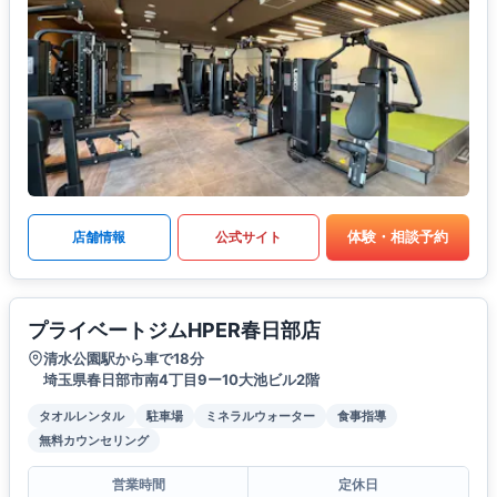
体験・相談予約
店舗情報
公式サイト
プライベートジムHPER春日部店
清水公園駅から車で18分
埼玉県春日部市南4丁目9ー10大池ビル2階
タオルレンタル
駐車場
ミネラルウォーター
食事指導
無料カウンセリング
営業時間
定休日