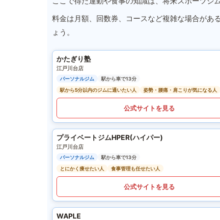
ここで得た運動や食事の知識は、将来スポーツジ
料金は月額、回数券、コースなど複雑な場合があ
ょう。
かたぎり塾
江戸川台店
パーソナルジム
駅から車で13分
駅から5分以内のジムに通いたい人
姿勢・腰痛・肩こりが気になる人
公式サイトを見る
プライベートジムHPER(ハイパー)
江戸川台店
パーソナルジム
駅から車で13分
とにかく痩せたい人
食事管理も任せたい人
公式サイトを見る
WAPLE