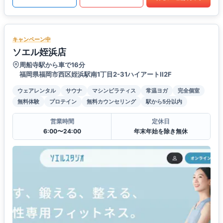
キャンペーン中
ソエル姪浜店
周船寺駅から車で16分
福岡県福岡市西区姪浜駅南1丁目2-31ハイアートII2F
ウェアレンタル
サウナ
マシンピラティス
常温ヨガ
完全個室
無料体験
プロテイン
無料カウンセリング
駅から5分以内
営業時間
定休日
6:00〜24:00
年末年始を除き無休