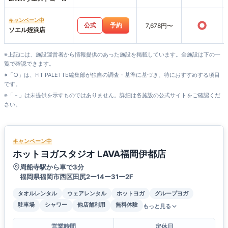
姪浜店
キャンペーン中
○
公式
予約
7,678円〜
ソエル姪浜店
※上記には、施設運営者から情報提供のあった施設を掲載しています。全施設は下の一
覧で確認できます。
※「○」は、FIT PALETTE編集部が独自の調査・基準に基づき、特におすすめする項目
です。
※「－」は未提供を示すものではありません。詳細は各施設の公式サイトをご確認くだ
さい。
キャンペーン中
ホットヨガスタジオ LAVA福岡伊都店
周船寺駅から車で3分
福岡県福岡市西区田尻2ー14ー31ー2F
タオルレンタル
ウェアレンタル
ホットヨガ
グループヨガ
駐車場
シャワー
他店舗利用
無料体験
もっと見る
営業時間
定休日