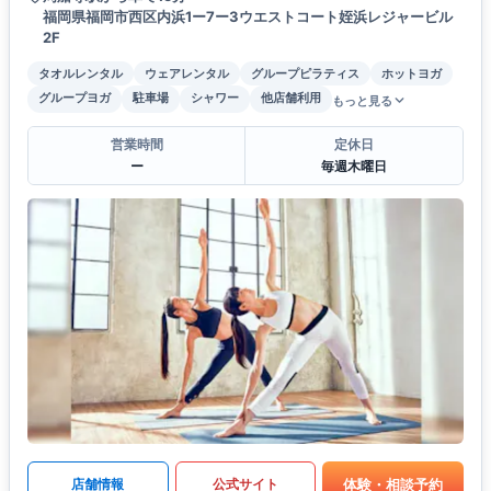
福岡県福岡市西区内浜1ー7ー3ウエストコート姪浜レジャービル
2F
タオルレンタル
ウェアレンタル
グループピラティス
ホットヨガ
グループヨガ
駐車場
シャワー
他店舗利用
もっと見る
営業時間
定休日
ー
毎週木曜日
体験・相談予約
店舗情報
公式サイト