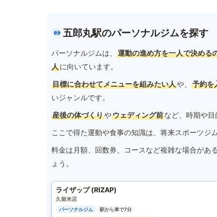
五郎丸駅のパーソナルジムを探す
パーソナルジムは、
運動の進め方を一人で決める
人
に向いています。
目標に合わせてメニューを組みたい人
や、
予約を
いジャンルです。
産後の体づくり
や
ウェディング前
など、時期や目
ここで得た運動や食事の知識は、将来スポーツジ
料金は月額、回数券、コースなど複雑な場合があ
ょう。
ライザップ (RIZAP)
久留米店
パーソナルジム
駅から車で7分