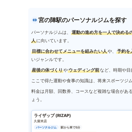
宮の陣駅のパーソナルジムを探す
パーソナルジムは、
運動の進め方を一人で決める
人
に向いています。
目標に合わせてメニューを組みたい人
や、
予約を
いジャンルです。
産後の体づくり
や
ウェディング前
など、時期や目
ここで得た運動や食事の知識は、将来スポーツジ
料金は月額、回数券、コースなど複雑な場合があ
ょう。
ライザップ (RIZAP)
久留米店
パーソナルジム
駅から車で5分