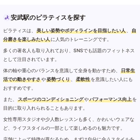
安武駅のピラティスを探す
ピラティスは、
美しい姿勢やボディラインを目指したい人
、
自
分磨きを楽しみたい人
に人気のトレーニングです。
多くの著名人も取り入れており、SNSでも話題のフィットネス
として注目されています。
体の軸や重心のバランスを意識して全身を動かすため、
日常生
活での動きやすさ
や
姿勢づくり
、
柔軟性
を意識したい人にも
おすすめです。
また、
スポーツのコンディショニング
や
パフォーマンス向上
を
目的に取り入れられることもあります。
女性専用スタジオや少人数レッスンも多く、かわいいウェアな
ど、ライフスタイルの一部として楽しめるのも魅力です。
店舗によって特徴が異なるため、まずは自分に合うスタイルを