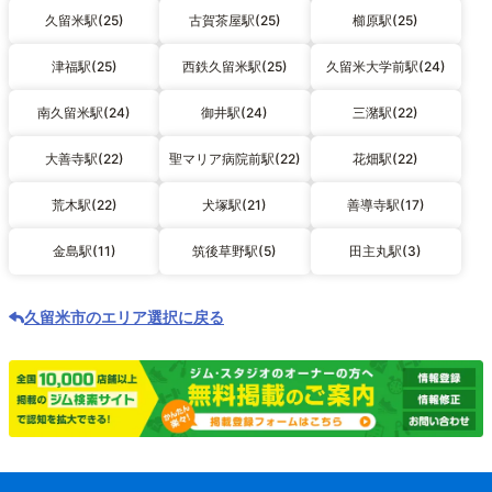
久留米駅(25)
古賀茶屋駅(25)
櫛原駅(25)
津福駅(25)
西鉄久留米駅(25)
久留米大学前駅(24)
南久留米駅(24)
御井駅(24)
三潴駅(22)
大善寺駅(22)
聖マリア病院前駅(22)
花畑駅(22)
荒木駅(22)
犬塚駅(21)
善導寺駅(17)
金島駅(11)
筑後草野駅(5)
田主丸駅(3)
久留米市のエリア選択に戻る