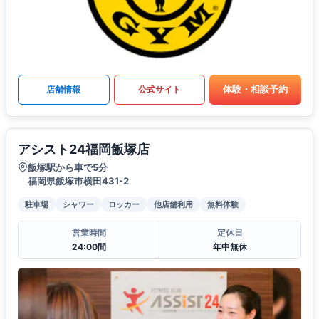
体験・相談予約
店舗情報
公式サイト
アシスト24福岡飯塚店
飯塚駅から車で5分
福岡県飯塚市横田431-2
駐車場
シャワー
ロッカー
他店舗利用
無料体験
営業時間
定休日
24:00間
年中無休