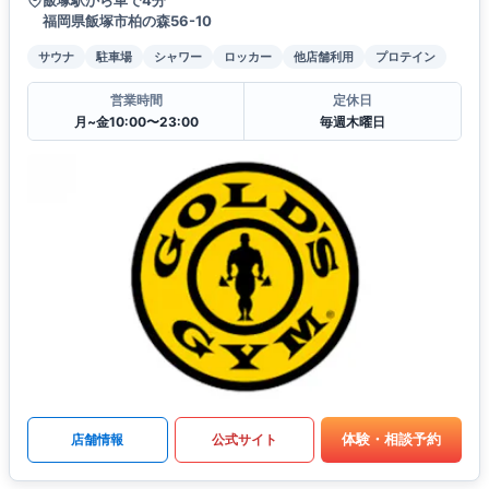
飯塚駅から車で4分
福岡県飯塚市柏の森56-10
サウナ
駐車場
シャワー
ロッカー
他店舗利用
プロテイン
営業時間
定休日
月~金10:00〜23:00
毎週木曜日
体験・相談予約
店舗情報
公式サイト