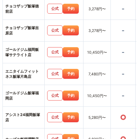
チョコザップ飯塚徳
-
公式
予約
3,278円〜
前店
チョコザップ飯塚吉
-
公式
予約
3,278円〜
原店
ゴールドジム福岡飯
-
公式
予約
10,450円〜
塚サテライト店
エニタイムフィット
-
公式
予約
7,480円〜
ネス飯塚片島店
ゴールドジム飯塚福
-
公式
予約
10,450円〜
岡店
アシスト24福岡飯塚
○
公式
予約
5,280円〜
店
公式
予約