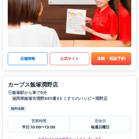
体験・相談予約
店舗情報
公式サイト
カーブス飯塚潤野店
飯塚駅から車で5分
福岡県飯塚市潤野885番33 くすりのハッピー潤野店
無料体験
営業時間
定休日
平日 10:00〜13:00
毎週日曜日