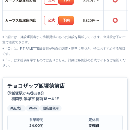
○
カーブス飯塚潤野店
6,820円〜
○
公式
予約
カーブス飯塚庄内店
6,820円〜
※上記には、施設運営者から情報提供のあった施設を掲載しています。全施設は下の一
覧で確認できます。
※「○」は、FIT PALETTE編集部が独自の調査・基準に基づき、特におすすめする項目
です。
※「－」は未提供を示すものではありません。詳細は各施設の公式サイトをご確認くだ
さい。
チョコザップ飯塚徳前店
飯塚駅から徒歩9分
福岡県 飯塚市 徳前18ー4 1F
体組成計
Wi-Fi
他店舗利用
営業時間
定休日
24:00間
要確認