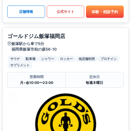
体験・相談予約
店舗情報
公式サイト
ゴールドジム飯塚福岡店
飯塚駅から車で5分
福岡県飯塚市柏の森56-10
サウナ
駐車場
シャワー
ロッカー
他店舗利用
プロテイン
サプリメント
営業時間
定休日
月~金10:00〜23:00
毎週木曜日