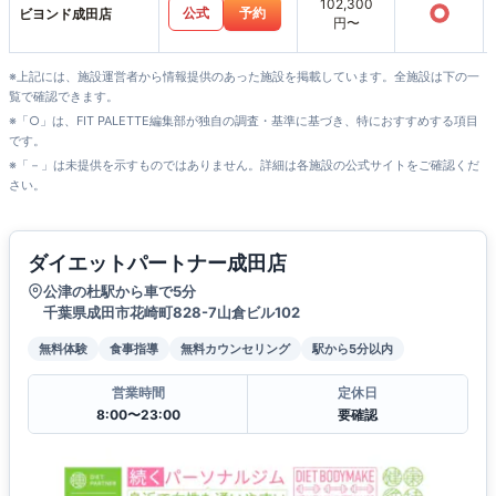
102,300
○
公式
予約
ビヨンド成田店
円〜
※上記には、施設運営者から情報提供のあった施設を掲載しています。全施設は下の一
覧で確認できます。
※「○」は、FIT PALETTE編集部が独自の調査・基準に基づき、特におすすめする項目
です。
※「－」は未提供を示すものではありません。詳細は各施設の公式サイトをご確認くだ
さい。
ダイエットパートナー成田店
公津の杜駅から車で5分
千葉県成田市花崎町828-7山倉ビル102
無料体験
食事指導
無料カウンセリング
駅から5分以内
営業時間
定休日
8:00〜23:00
要確認