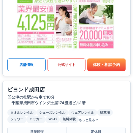
体験・相談予約
店舗情報
公式サイト
ビヨンド成田店
公津の杜駅から車で10分
千葉県成田市ウイング土屋174渡辺ビル1階
タオルレンタル
シューズレンタル
ウェアレンタル
駐車場
シャワー
ロッカー
Wi-Fi
無料体験
もっと見る
営業時間
定休日