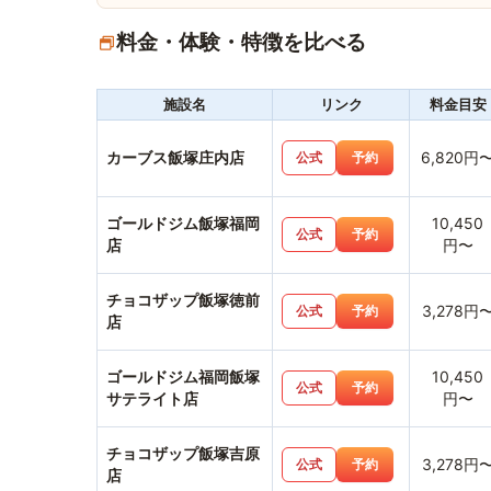
料金・体験・特徴を比べる
施設名
リンク
料金目安
カーブス飯塚庄内店
6,820円
公式
予約
ゴールドジム飯塚福岡
10,450
公式
予約
店
円〜
チョコザップ飯塚徳前
3,278円
公式
予約
店
ゴールドジム福岡飯塚
10,450
公式
予約
サテライト店
円〜
チョコザップ飯塚吉原
3,278円
公式
予約
店