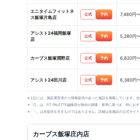
エニタイムフィットネ
7,480円
公式
予約
ス飯塚片島店
アシスト24福岡飯塚
5,280円
公式
予約
店
カーブス飯塚潤野店
6,820円
公式
予約
アシスト24田川店
6,380円
公式
予約
※上記には、施設運営者から情報提供のあった施設を掲載しています。
※「○」は、FIT PALETTE編集部が独自の調査・基準に基づき、特にお
※「－」は未提供を示すものではありません。詳細は各施設の公式サイト
カーブス飯塚庄内店