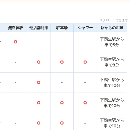
スクロールできます 
無料体験
他店舗利用
駐車場
シャワー
駅からの距離
下鴨生駅から
〜
○
-
-
-
車で8分
下鴨生駅から
-
○
○
○
車で8分
下鴨生駅から
〜
-
○
-
-
車で10分
下鴨生駅から
-
○
○
○
車で10分
下鴨生駅から
〜
-
○
○
-
車で10分