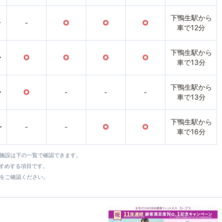
下鴨生駅から
〜
-
○
○
○
車で12分
下鴨生駅から
〜
○
○
○
○
車で13分
下鴨生駅から
〜
○
-
-
-
車で13分
下鴨生駅から
〜
-
-
○
○
車で16分
全施設は下の一覧で確認できます。
すすめする項目です。
をご確認ください。