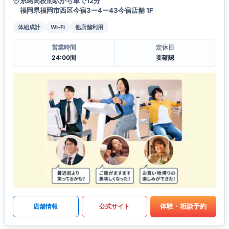
糸島高校前駅から車で12分
福岡県福岡市西区今宿3ー4ー43今宿店舗 1F
体組成計
Wi-Fi
他店舗利用
営業時間
定休日
24:00間
要確認
体験・相談予約
店舗情報
公式サイト