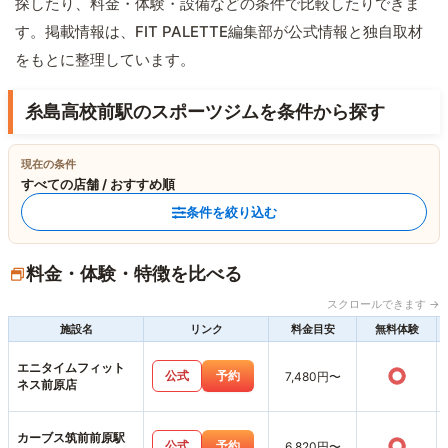
探したり、料金・体験・設備などの条件で比較したりできま
す。掲載情報は、FIT PALETTE編集部が公式情報と独自取材
をもとに整理しています。
糸島高校前駅のスポーツジムを条件から探す
現在の条件
すべての店舗 / おすすめ順
条件を絞り込む
料金・体験・特徴を比べる
スクロールできます →
施設名
リンク
料金目安
無料体験
エニタイムフィット
○
公式
予約
7,480円〜
ネス前原店
カーブス筑前前原駅
○
公式
予約
6,820円〜