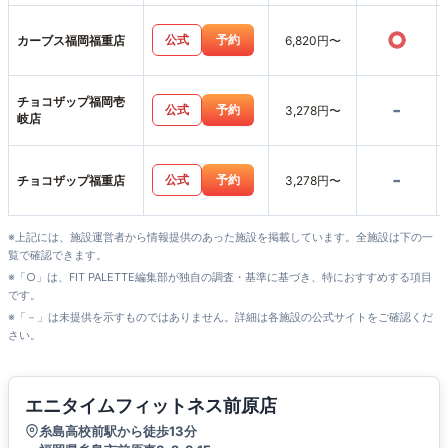
○
公式
予約
カーブス福岡福重店
6,820円〜
チョコザップ福岡壱
-
公式
予約
3,278円〜
岐店
-
公式
予約
チョコザップ福重店
3,278円〜
※上記には、施設運営者から情報提供のあった施設を掲載しています。全施設は下の一
覧で確認できます。
※「○」は、FIT PALETTE編集部が独自の調査・基準に基づき、特におすすめする項目
です。
※「－」は未提供を示すものではありません。詳細は各施設の公式サイトをご確認くだ
さい。
エニタイムフィットネス前原店
糸島高校前駅から徒歩13分