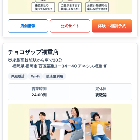
体験・相談予約
店舗情報
公式サイト
チョコザップ福重店
糸島高校前駅から車で20分
福岡県 福岡市 西区福重3ー34ー40 アネシス福重 1F
体組成計
Wi-Fi
他店舗利用
営業時間
定休日
24:00間
要確認