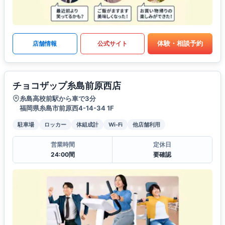
体験・相談予約
店舗情報
公式サイト
チョコザップ糸島前原西店
糸島高校前駅から車で3分
福岡県糸島市前原西4-14-34 1F
駐車場
ロッカー
体組成計
Wi-Fi
他店舗利用
営業時間
定休日
24:00間
要確認