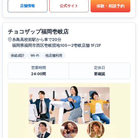
体験・相談予約
店舗情報
公式サイト
チョコザップ福岡壱岐店
糸島高校前駅から車で20分
福岡県福岡市西区壱岐団地105ー2壱岐店舗 1F/2F
体組成計
Wi-Fi
他店舗利用
営業時間
定休日
24:00間
要確認