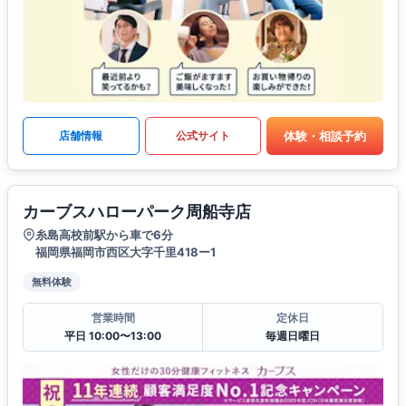
体験・相談予約
店舗情報
公式サイト
カーブスハローパーク周船寺店
糸島高校前駅から車で6分
福岡県福岡市西区大字千里418ー1
無料体験
営業時間
定休日
平日 10:00〜13:00
毎週日曜日