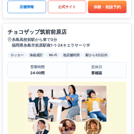
体験・相談予約
店舗情報
公式サイト
チョコザップ筑前前原店
糸島高校前駅から車で3分
福岡県糸島市前原駅南1-1-24キエラサーリ1F
ロッカー
体組成計
Wi-Fi
他店舗利用
駅から5分以内
営業時間
定休日
24:00間
要確認