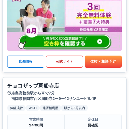
体験・相談予約
店舗情報
公式サイト
チョコザップ周船寺店
糸島高校前駅から車で7分
福岡県福岡市西区周船寺2ー9ー12サンユービル 1F
体組成計
Wi-Fi
他店舗利用
駅から5分以内
営業時間
定休日
24:00間
要確認