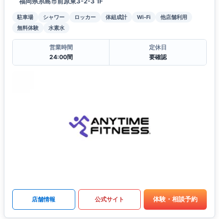
福岡県糸島市前原東3-2-3 1F
駐車場
シャワー
ロッカー
体組成計
Wi-Fi
他店舗利用
無料体験
水素水
営業時間
定休日
24:00間
要確認
体験・相談予約
店舗情報
公式サイト