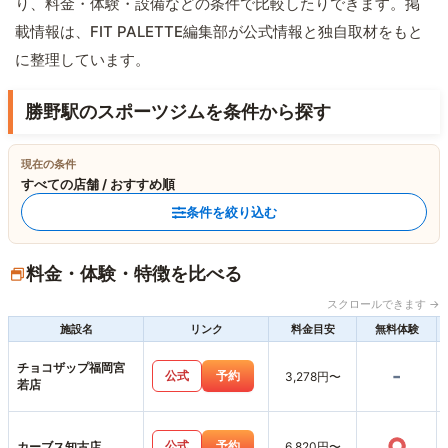
り、料金・体験・設備などの条件で比較したりできます。掲
載情報は、FIT PALETTE編集部が公式情報と独自取材をもと
に整理しています。
勝野駅のスポーツジムを条件から探す
現在の条件
すべての店舗 / おすすめ順
条件を絞り込む
料金・体験・特徴を比べる
スクロールできます →
施設名
リンク
料金目安
無料体験
チョコザップ福岡宮
-
公式
予約
3,278円〜
若店
○
公式
予約
カーブス知古店
6,820円〜