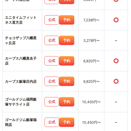
エニタイムフィット
○
公式
予約
7,238円〜
ネス直方店
チョコザップ八幡星
-
公式
予約
3,278円〜
ヶ丘店
カーブス八幡真名子
○
公式
予約
6,820円〜
店
○
公式
予約
カーブス飯塚庄内店
6,820円〜
ゴールドジム福岡飯
-
公式
予約
10,450円〜
塚サテライト店
ゴールドジム飯塚福
-
公式
予約
10,450円〜
岡店