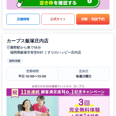
体験・相談予約
店舗情報
公式サイト
カーブス飯塚庄内店
勝野駅から車で18分
福岡県飯塚市有安691 くすりのハッピー庄内店
無料体験
営業時間
定休日
平日 10:00〜13:00
毎週日曜日