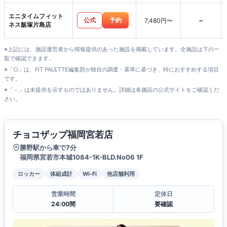
エニタイムフィット
-
公式
予約
7,480円〜
ネス飯塚片島店
※上記には、施設運営者から情報提供のあった施設を掲載しています。全施設は下の一
覧で確認できます。
※「○」は、FIT PALETTE編集部が独自の調査・基準に基づき、特におすすめする項目
です。
※「－」は未提供を示すものではありません。詳細は各施設の公式サイトをご確認くだ
さい。
チョコザップ福岡宮若店
勝野駅から車で7分
福岡県宮若市本城1084-1K-BLD.No06 1F
ロッカー
体組成計
Wi-Fi
他店舗利用
営業時間
定休日
24:00間
要確認