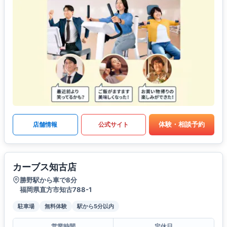
体験・相談予約
店舗情報
公式サイト
カーブス知古店
勝野駅から車で8分
福岡県直方市知古788-1
駐車場
無料体験
駅から5分以内
営業時間
定休日