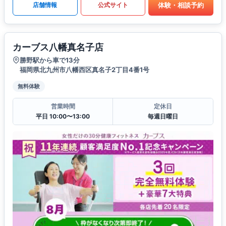
体験・相談予約
店舗情報
公式サイト
カーブス八幡真名子店
勝野駅から車で13分
福岡県北九州市八幡西区真名子2丁目4番1号
無料体験
営業時間
定休日
平日 10:00〜13:00
毎週日曜日