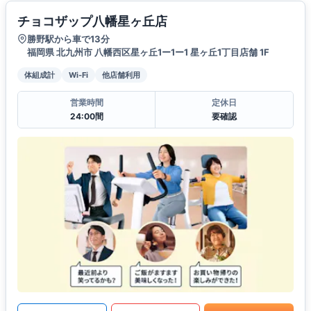
チョコザップ八幡星ヶ丘店
勝野駅から車で13分
福岡県 北九州市 八幡西区星ヶ丘1ー1ー1 星ヶ丘1丁目店舗 1F
体組成計
Wi-Fi
他店舗利用
営業時間
定休日
24:00間
要確認