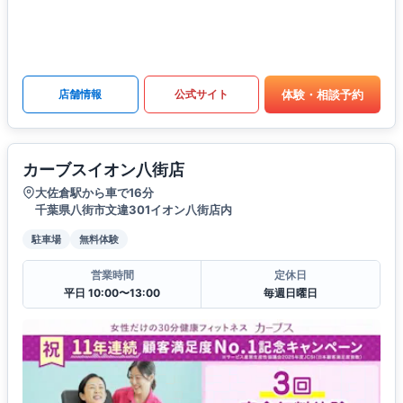
体験・相談予約
店舗情報
公式サイト
カーブスイオン八街店
大佐倉駅から車で16分
千葉県八街市文違301イオン八街店内
駐車場
無料体験
営業時間
定休日
平日 10:00〜13:00
毎週日曜日