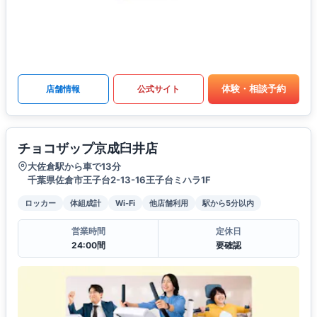
体験・相談予約
店舗情報
公式サイト
チョコザップ京成臼井店
大佐倉駅から車で13分
千葉県佐倉市王子台2-13-16王子台ミハラ1F
ロッカー
体組成計
Wi-Fi
他店舗利用
駅から5分以内
営業時間
定休日
24:00間
要確認