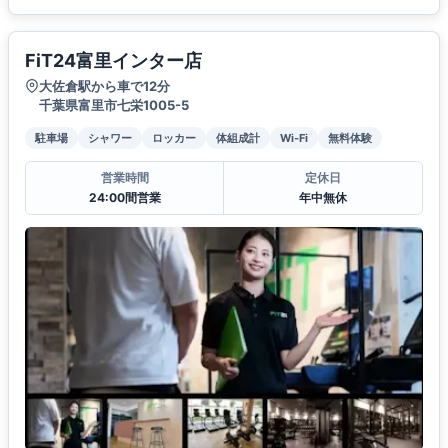
FiT24富里インター店
大佐倉駅から車で12分
千葉県富里市七栄1005-5
駐車場
シャワー
ロッカー
体組成計
Wi-Fi
無料体験
営業時間
定休日
24:00間営業
年中無休