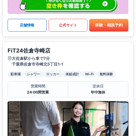
体験・相談予約
店舗情報
公式サイト
FiT24佐倉寺崎店
大佐倉駅から車で7分
千葉県佐倉市寺崎北5丁目1-1
駐車場
シャワー
ロッカー
体組成計
Wi-Fi
無料体験
営業時間
定休日
24:00間営業
年中無休