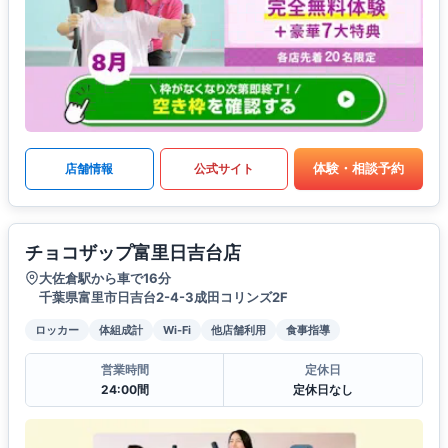
体験・相談予約
店舗情報
公式サイト
チョコザップ富里日吉台店
大佐倉駅から車で16分
千葉県富里市日吉台2-4-3成田コリンズ2F
ロッカー
体組成計
Wi-Fi
他店舗利用
食事指導
営業時間
定休日
24:00間
定休日なし