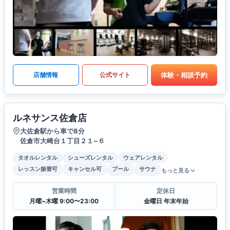
体験・相談予約
店舗情報
公式サイト
ルネサンス佐倉店
大佐倉駅から車で8分
佐倉市大崎台１丁目２１−６
タオルレンタル
シューズレンタル
ウェアレンタル
レッスン振替可
キャンセル可
プール
サウナ
もっと見る
営業時間
定休日
月曜~木曜 9:00〜23:00
金曜日 年末年始