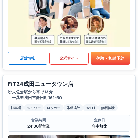
体験・相談予約
店舗情報
公式サイト
FiT24成田ニュータウン店
大佐倉駅から車で13分
千葉県成田市飯田町161-60
駐車場
シャワー
ロッカー
体組成計
Wi-Fi
無料体験
営業時間
定休日
24:00間営業
年中無休