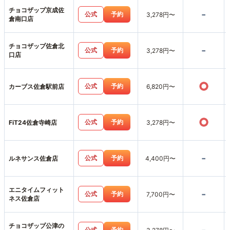
チョコザップ京成佐
-
公式
予約
3,278円〜
倉南口店
チョコザップ佐倉北
-
公式
予約
3,278円〜
口店
○
公式
予約
カーブス佐倉駅前店
6,820円〜
○
公式
予約
FiT24佐倉寺崎店
3,278円〜
-
公式
予約
ルネサンス佐倉店
4,400円〜
エニタイムフィット
-
公式
予約
7,700円〜
ネス佐倉店
チョコザップ公津の
公式
予約