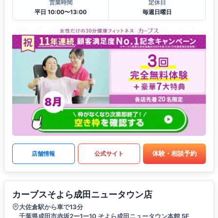
営業時間
定休日
平日 10:00〜13:00
毎週日曜日
体験・相談予約
店舗情報
公式サイト
カーブスそよら成田ニュータウン店
大佐倉駅から車で13分
千葉県成田市赤坂2ー1ー10 そよら成田ニュータウン本館 5F