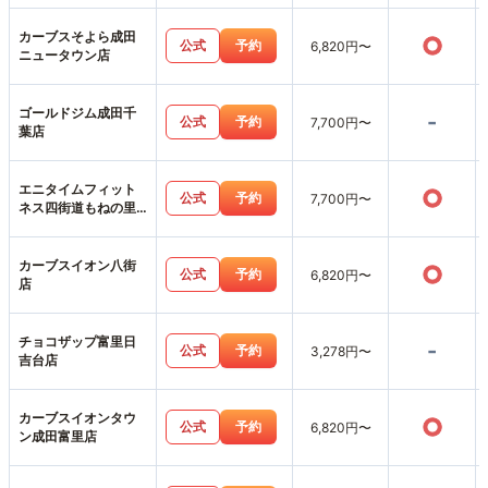
カーブスそよら成田
○
公式
予約
6,820円〜
ニュータウン店
ゴールドジム成田千
-
公式
予約
7,700円〜
葉店
エニタイムフィット
○
公式
予約
7,700円〜
ネス四街道もねの里
店
カーブスイオン八街
○
公式
予約
6,820円〜
店
チョコザップ富里日
-
公式
予約
3,278円〜
吉台店
カーブスイオンタウ
○
公式
予約
6,820円〜
ン成田富里店