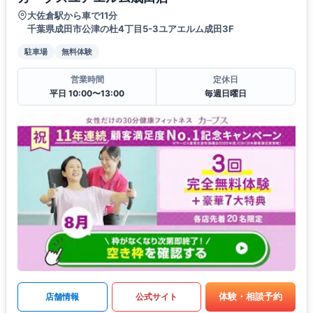
大佐倉駅から車で11分
千葉県成田市公津の杜4丁目5-3ユアエルム成田3F
駐車場
無料体験
営業時間
定休日
平日 10:00〜13:00
毎週日曜日
体験・相談予約
店舗情報
公式サイト