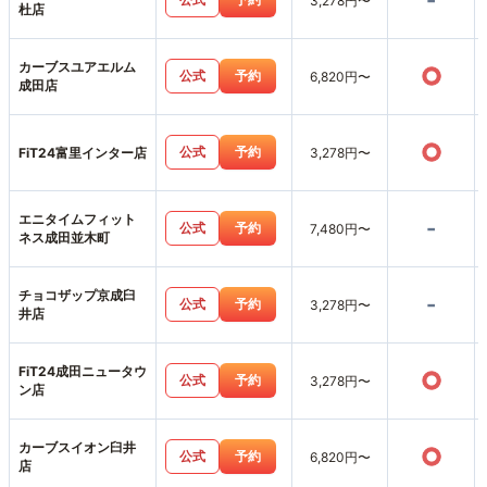
-
3,278円〜
杜店
カーブスユアエルム
○
公式
予約
6,820円〜
成田店
○
公式
予約
FiT24富里インター店
3,278円〜
エニタイムフィット
-
公式
予約
7,480円〜
ネス成田並木町
チョコザップ京成臼
-
公式
予約
3,278円〜
井店
FiT24成田ニュータウ
○
公式
予約
3,278円〜
ン店
カーブスイオン臼井
○
公式
予約
6,820円〜
店