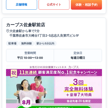
体験・相談予約
店舗情報
公式サイト
カーブス佐倉駅前店
大佐倉駅から車で7分
千葉県佐倉市大崎台1丁目2-5志志久良第弐ビル1F
駐車場
無料体験
駅から5分以内
営業時間
定休日
平日 10:00〜13:00
毎週日曜日