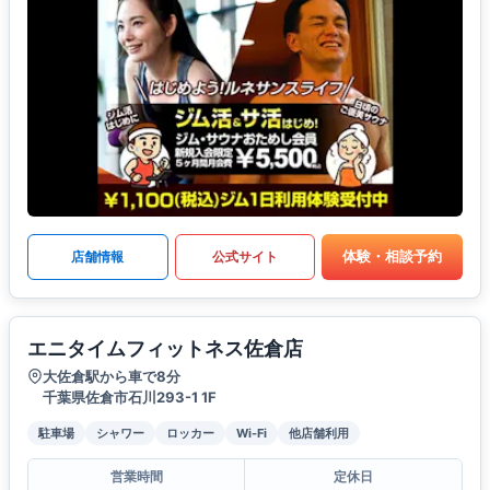
体験・相談予約
店舗情報
公式サイト
エニタイムフィットネス佐倉店
大佐倉駅から車で8分
千葉県佐倉市石川293-1 1F
駐車場
シャワー
ロッカー
Wi-Fi
他店舗利用
営業時間
定休日