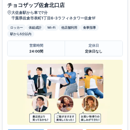
チョコザップ佐倉北口店
大佐倉駅から車で7分
千葉県佐倉市表町1丁目6-3ラフィネタワー佐倉1F
ロッカー
体組成計
Wi-Fi
他店舗利用
食事指導
駅から5分以内
営業時間
定休日
24:00間
定休日なし