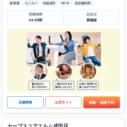
駐車場
ロッカー
体組成計
Wi-Fi
他店舗利用
営業時間
定休日
24:00間
要確認
体験・相談予約
店舗情報
公式サイト
カーブスユアエルム成田店