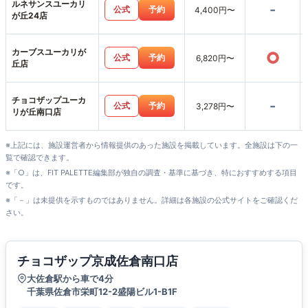
ルネサンスユーカリ
-
公式
予約
4,400円〜
が丘24店
カーブスユーカリが
○
公式
予約
6,820円〜
丘店
チョコザップユーカ
-
公式
予約
3,278円〜
リが丘南口店
※上記には、施設運営者から情報提供のあった施設を掲載しています。全施設は下の一
覧で確認できます。
※「○」は、FIT PALETTE編集部が独自の調査・基準に基づき、特におすすめする項目
です。
※「－」は未提供を示すものではありません。詳細は各施設の公式サイトをご確認くだ
さい。
チョコザップ京成佐倉南口店
大佐倉駅から車で4分
千葉県佐倉市栄町12-2盛陽ビル1-B1F