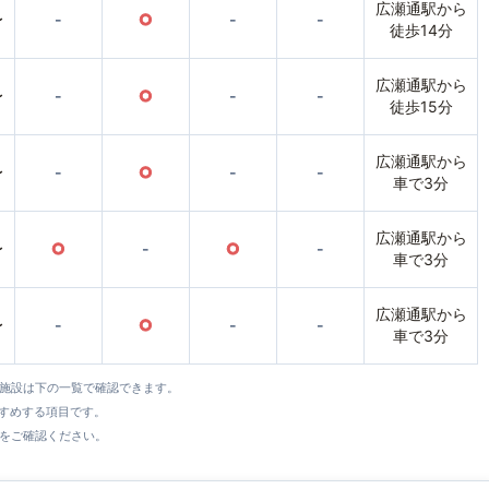
広瀬通駅から
〜
-
○
-
-
徒歩14分
広瀬通駅から
〜
-
○
-
-
徒歩15分
広瀬通駅から
〜
-
○
-
-
車で3分
広瀬通駅から
〜
○
-
○
-
車で3分
広瀬通駅から
〜
-
○
-
-
車で3分
全施設は下の一覧で確認できます。
すすめする項目です。
をご確認ください。