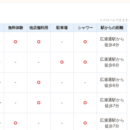
スクロールできます 
無料体験
他店舗利用
駐車場
シャワー
駅からの距離
広瀬通駅から
○
○
-
○
徒歩4分
広瀬通駅から
〜
-
-
○
○
徒歩6分
広瀬通駅から
〜
-
○
-
-
徒歩6分
広瀬通駅から
〜
-
○
-
○
徒歩7分
広瀬通駅から
〜
○
-
-
○
徒歩7分