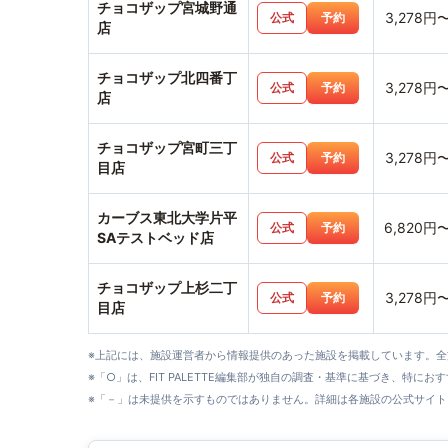
チョコザップ宮城野通
3,278円
公式
予約
店
チョコザップ北四番丁
3,278円
公式
予約
店
チョコザップ宮町三丁
3,278円
公式
予約
目店
カーブス東北大学片平
6,820円
公式
予約
SAテストベッド店
チョコザップ上杉二丁
3,278円
公式
予約
目店
※上記には、施設運営者から情報提供のあった施設を掲載しています。
※「○」は、FIT PALETTE編集部が独自の調査・基準に基づき、特にお
※「－」は未提供を示すものではありません。詳細は各施設の公式サイト