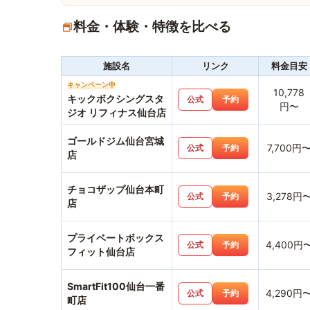
料金・体験・特徴を比べる
施設名
リンク
料金目安
キャンペーン中
10,778
キックボクシングスタ
公式
予約
円〜
ジオ リフィナス仙台店
ゴールドジム仙台宮城
7,700円
公式
予約
店
チョコザップ仙台本町
3,278円
公式
予約
店
プライベートボックス
4,400円
公式
予約
フィット仙台店
SmartFit100仙台一番
4,290円
公式
予約
町店