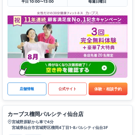
平日 10:00〜13:00
毎週日曜日
体験・相談予約
店舗情報
公式サイト
カーブス榴岡パルシティ仙台店
宮城野原駅から車で4分
宮城県仙台市宮城野区榴岡4丁目1-8パルシティ仙台3F