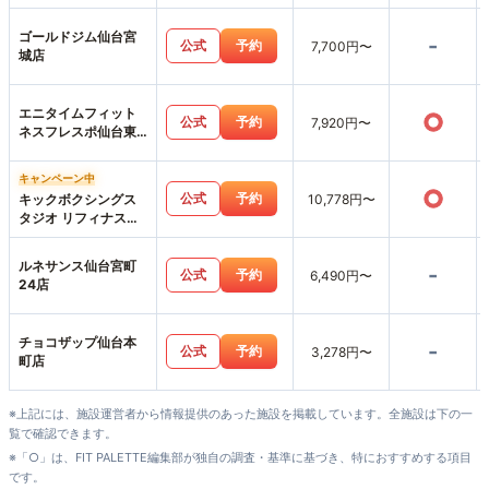
ゴールドジム仙台宮
-
公式
予約
7,700円〜
城店
エニタイムフィット
○
公式
予約
7,920円〜
ネスフレスポ仙台東
照宮店
キャンペーン中
○
公式
予約
キックボクシングス
10,778円〜
タジオ リフィナス仙
台店
ルネサンス仙台宮町
-
公式
予約
6,490円〜
24店
チョコザップ仙台本
-
公式
予約
3,278円〜
町店
※上記には、施設運営者から情報提供のあった施設を掲載しています。全施設は下の一
覧で確認できます。
※「○」は、FIT PALETTE編集部が独自の調査・基準に基づき、特におすすめする項目
です。