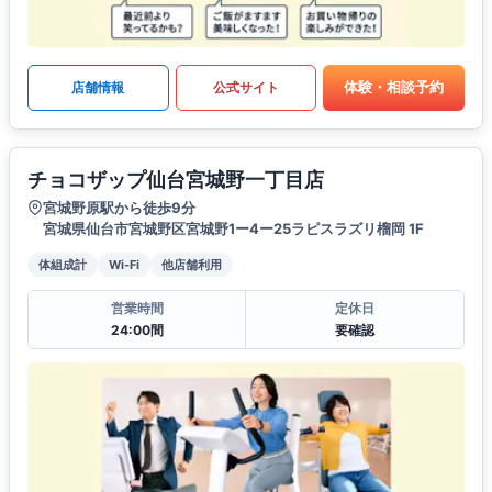
体験・相談予約
店舗情報
公式サイト
チョコザップ仙台宮城野一丁目店
宮城野原駅から徒歩9分
宮城県仙台市宮城野区宮城野1ー4ー25ラピスラズリ榴岡 1F
体組成計
Wi-Fi
他店舗利用
営業時間
定休日
24:00間
要確認