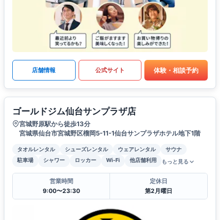
体験・相談予約
店舗情報
公式サイト
ゴールドジム仙台サンプラザ店
宮城野原駅から徒歩13分
宮城県仙台市宮城野区榴岡5-11-1仙台サンプラザホテル地下1階
タオルレンタル
シューズレンタル
ウェアレンタル
サウナ
駐車場
シャワー
ロッカー
Wi-Fi
他店舗利用
もっと見る
営業時間
定休日
9:00〜23:30
第2月曜日