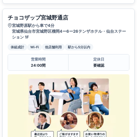
チョコザップ宮城野通店
宮城野原駅から車で4分
宮城県仙台市宮城野区榴岡4ー6ー26テンザホテル・仙台ステー
ション 1F
体組成計
Wi-Fi
他店舗利用
駅から5分以内
営業時間
定休日
24:00間
要確認