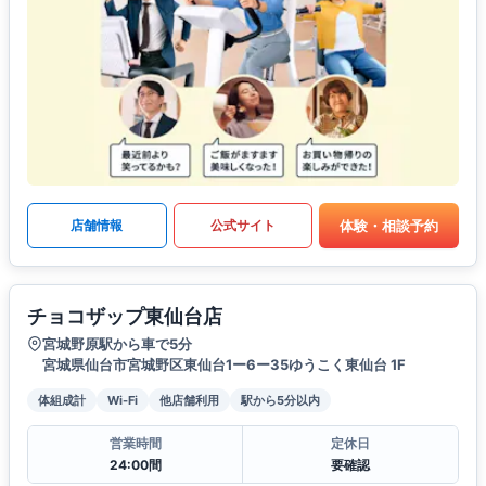
体験・相談予約
店舗情報
公式サイト
チョコザップ東仙台店
宮城野原駅から車で5分
宮城県仙台市宮城野区東仙台1ー6ー35ゆうこく東仙台 1F
体組成計
Wi-Fi
他店舗利用
駅から5分以内
営業時間
定休日
24:00間
要確認