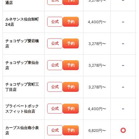
-
3,278円〜
通店
ルネサンス仙台卸町
-
公式
予約
4,400円〜
24店
チョコザップ愛宕橋
-
公式
予約
3,278円〜
店
チョコザップ東仙台
-
公式
予約
3,278円〜
店
チョコザップ宮町三
-
公式
予約
3,278円〜
丁目店
プライベートボック
-
公式
予約
4,400円〜
スフィット仙台店
カーブス仙台南小泉
○
公式
予約
6,820円〜
店