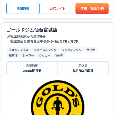
体験・相談予約
店舗情報
公式サイト
ゴールドジム仙台宮城店
宮城野原駅から車で5分
宮城県仙台市青葉区中央3-6-1仙台TRビル7F
タオルレンタル
シューズレンタル
ウェアレンタル
サウナ
駐車場
シャワー
ロッカー
Wi-Fi
営業時間
定休日
24:00間営業
毎月第3月曜日