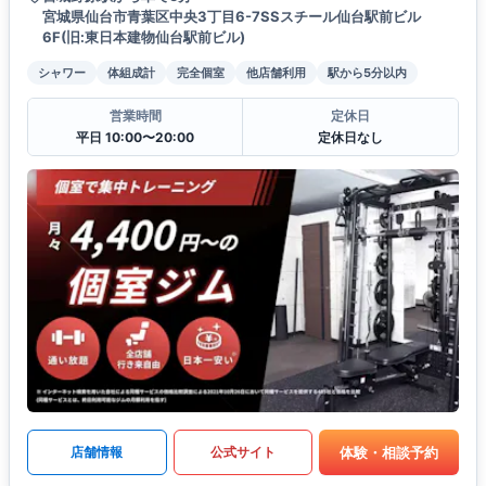
宮城県仙台市青葉区中央3丁目6-7SSスチール仙台駅前ビル
6F(旧:東日本建物仙台駅前ビル)
シャワー
体組成計
完全個室
他店舗利用
駅から5分以内
営業時間
定休日
平日 10:00〜20:00
定休日なし
体験・相談予約
店舗情報
公式サイト