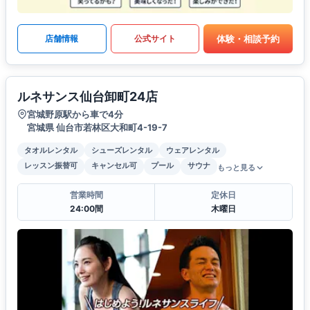
体験・相談予約
店舗情報
公式サイト
ルネサンス仙台卸町24店
宮城野原駅から車で4分
宮城県 仙台市若林区大和町4-19-7
タオルレンタル
シューズレンタル
ウェアレンタル
レッスン振替可
キャンセル可
プール
サウナ
もっと見る
営業時間
定休日
24:00間
木曜日