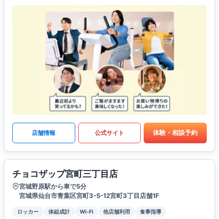
体験・相談予約
店舗情報
公式サイト
チョコザップ宮町三丁目店
宮城野原駅から車で5分
宮城県仙台市青葉区宮町3-5-12宮町3丁目店舗1F
ロッカー
体組成計
Wi-Fi
他店舗利用
食事指導