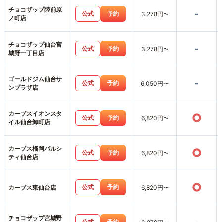
チョコザップ陸前原
-
公式
予約
3,278円〜
ノ町店
チョコザップ仙台宮
-
公式
予約
3,278円〜
城野一丁目店
ゴールドジム仙台サ
-
公式
予約
6,050円〜
ンプラザ店
カーブスイオンスタ
○
公式
予約
6,820円〜
イル仙台卸町店
カーブス榴岡パルシ
○
公式
予約
6,820円〜
ティ仙台店
○
公式
予約
カーブス東仙台店
6,820円〜
チョコザップ宮城野
公式
予約