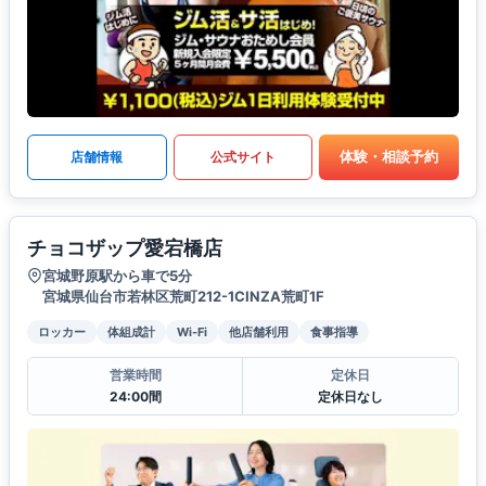
体験・相談予約
店舗情報
公式サイト
チョコザップ愛宕橋店
宮城野原駅から車で5分
宮城県仙台市若林区荒町212-1CINZA荒町1F
ロッカー
体組成計
Wi-Fi
他店舗利用
食事指導
営業時間
定休日
24:00間
定休日なし