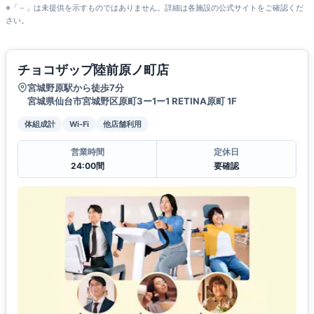
※「－」は未提供を示すものではありません。詳細は各施設の公式サイトをご確認くだ
さい。
チョコザップ陸前原ノ町店
宮城野原駅から徒歩7分
宮城県仙台市宮城野区原町3ー1ー1 RETINA原町 1F
体組成計
Wi-Fi
他店舗利用
営業時間
定休日
24:00間
要確認