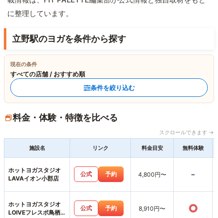
に整理しています。
立野駅のヨガを条件から探す
現在の条件
すべての店舗 / おすすめ順
条件を絞り込む
料金・体験・特徴を比べる
スクロールできます →
施設名
リンク
料金目安
無料体験
ホットヨガスタジオ
-
公式
予約
4,800円〜
LAVAイオン小郡店
ホットヨガスタジオ
○
公式
予約
8,910円〜
LOIVEフレスポ鳥栖