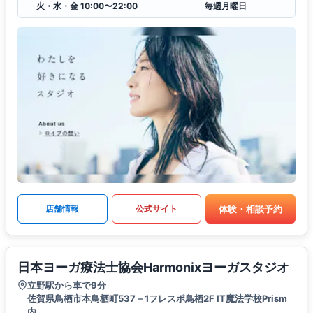
火・水・金 10:00〜22:00
毎週月曜日
体験・相談予約
店舗情報
公式サイト
日本ヨーガ療法士協会Harmonixヨーガスタジオ
立野駅から車で9分
佐賀県鳥栖市本鳥栖町537－1フレスポ鳥栖2F IT魔法学校Prism
内