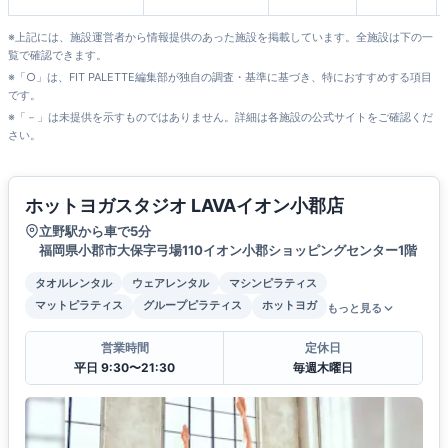
店
※上記には、施設運営者から情報提供のあった施設を掲載しています。全施設は下の一
覧で確認できます。
※「○」は、FIT PALETTE編集部が独自の調査・基準に基づき、特におすすめする項目
です。
※「－」は未提供を示すものではありません。詳細は各施設の公式サイトをご確認くだ
さい。
ホットヨガスタジオ LAVAイオン小郡店
立野駅から車で5分
福岡県小郡市大保字弓場110イオン小郡ショッピングセンター1階
タオルレンタル
ウェアレンタル
マシンピラティス
マットピラティス
グループピラティス
ホットヨガ
もっと見る
営業時間
定休日
平日 9:30〜21:30
毎週木曜日