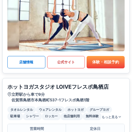
体験・相談予約
店舗情報
公式サイト
ホットヨガスタジオ LOIVEフレスポ鳥栖店
立野駅から車で9分
佐賀県鳥栖市本鳥栖町537-1フレスポ鳥栖1階
タオルレンタル
ウェアレンタル
ホットヨガ
グループヨガ
駐車場
シャワー
ロッカー
他店舗利用
無料体験
もっと見る
営業時間
定休日