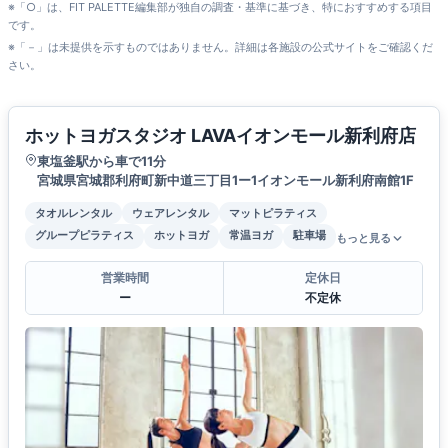
※「○」は、FIT PALETTE編集部が独自の調査・基準に基づき、特におすすめする項目
です。
※「－」は未提供を示すものではありません。詳細は各施設の公式サイトをご確認くだ
さい。
ホットヨガスタジオ LAVAイオンモール新利府店
東塩釜駅から車で11分
宮城県宮城郡利府町新中道三丁目1ー1イオンモール新利府南館1F
タオルレンタル
ウェアレンタル
マットピラティス
グループピラティス
ホットヨガ
常温ヨガ
駐車場
もっと見る
営業時間
定休日
ー
不定休