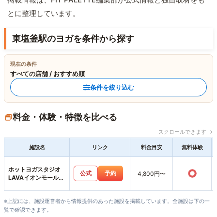
とに整理しています。
東塩釜駅のヨガを条件から探す
現在の条件
すべての店舗 / おすすめ順
条件を絞り込む
料金・体験・特徴を比べる
スクロールできます →
施設名
リンク
料金目安
無料体験
ホットヨガスタジオ
○
公式
予約
4,800円〜
LAVAイオンモール新
利府店
※上記には、施設運営者から情報提供のあった施設を掲載しています。全施設は下の一
覧で確認できます。