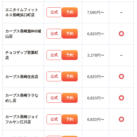
エニタイムフィット
-
公式
予約
7,590円〜
ネス長崎浜口町店
カーブス長崎遊ING城
○
公式
予約
6,820円〜
山店
チョコザップ若葉町
-
公式
予約
3,278円〜
店
○
公式
予約
カーブス長崎住吉店
6,820円〜
カーブス長崎ララな
○
公式
予約
6,820円〜
めし店
カーブス長崎ジョイ
○
公式
予約
6,820円〜
フルサン江川店