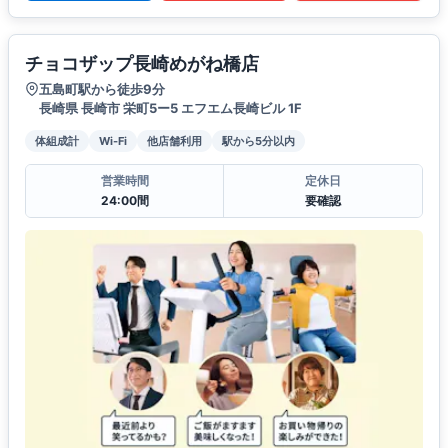
チョコザップ長崎めがね橋店
五島町駅から徒歩9分
長崎県 長崎市 栄町5ー5 エフエム長崎ビル 1F
体組成計
Wi-Fi
他店舗利用
駅から5分以内
営業時間
定休日
24:00間
要確認