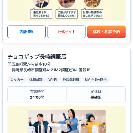
体験・相談予約
店舗情報
公式サイト
チョコザップ長崎銅座店
五島町駅から徒歩10分
長崎県長崎市銅座町4-21M2銅座ビルII番館1F
ロッカー
体組成計
Wi-Fi
他店舗利用
駅から5分以内
営業時間
定休日
24:00間
要確認