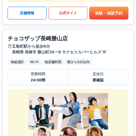
体験・相談予約
店舗情報
公式サイト
チョコザップ長崎勝山店
五島町駅から徒歩9分
長崎県 長崎市 勝山町26ー8 サクセスカバーヒルズ 1F
体組成計
Wi-Fi
他店舗利用
駅から5分以内
営業時間
定休日
24:00間
要確認