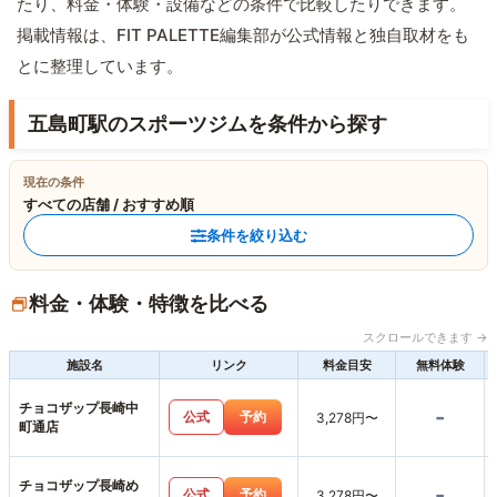
たり、料金・体験・設備などの条件で比較したりできます。
掲載情報は、FIT PALETTE編集部が公式情報と独自取材をも
とに整理しています。
五島町駅のスポーツジムを条件から探す
現在の条件
すべての店舗 / おすすめ順
条件を絞り込む
料金・体験・特徴を比べる
スクロールできます →
施設名
リンク
料金目安
無料体験
チョコザップ長崎中
-
公式
予約
3,278円〜
町通店
チョコザップ長崎め
-
公式
予約
3,278円〜