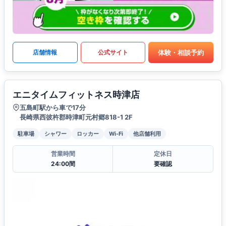
体験・相談予約
店舗情報
公式サイト
エニタイムフィットネス時津店
五島町駅から車で17分
長崎県西彼杵郡時津町元村郷818-1 2F
駐車場
シャワー
ロッカー
Wi-Fi
他店舗利用
営業時間
定休日
24:00間
要確認