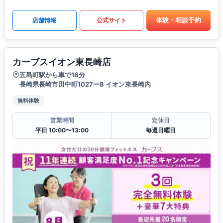
体験・相談予約
店舗情報
公式サイト
カーブスイオン東長崎店
五島町駅から車で16分
長崎県長崎市田中町1027ー8 イオン東長崎内
無料体験
営業時間
定休日
平日 10:00〜13:00
毎週日曜日