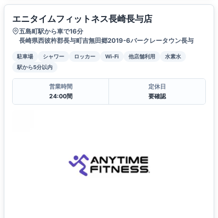
エニタイムフィットネス長崎長与店
五島町駅から車で16分
長崎県西彼杵郡長与町吉無田郷2019-6バークレータウン長与
駐車場
シャワー
ロッカー
Wi-Fi
他店舗利用
水素水
駅から5分以内
営業時間
定休日
24:00間
要確認