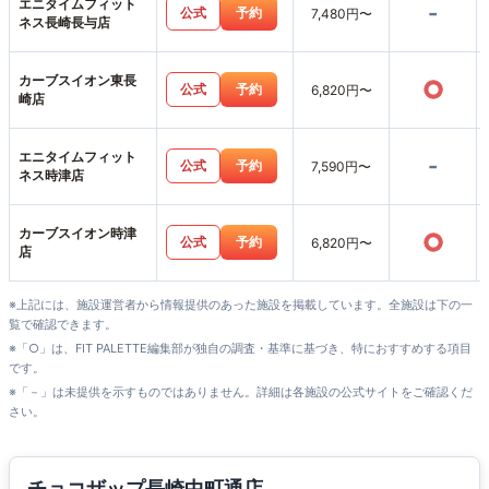
エニタイムフィット
-
公式
予約
7,480円〜
ネス長崎長与店
カーブスイオン東長
○
公式
予約
6,820円〜
崎店
エニタイムフィット
-
公式
予約
7,590円〜
ネス時津店
カーブスイオン時津
○
公式
予約
6,820円〜
店
※上記には、施設運営者から情報提供のあった施設を掲載しています。全施設は下の一
覧で確認できます。
※「○」は、FIT PALETTE編集部が独自の調査・基準に基づき、特におすすめする項目
です。
※「－」は未提供を示すものではありません。詳細は各施設の公式サイトをご確認くだ
さい。
チョコザップ長崎中町通店