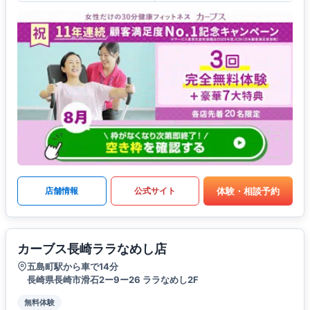
体験・相談予約
店舗情報
公式サイト
カーブス長崎ララなめし店
五島町駅から車で14分
長崎県長崎市滑石2ー9ー26 ララなめし2F
無料体験