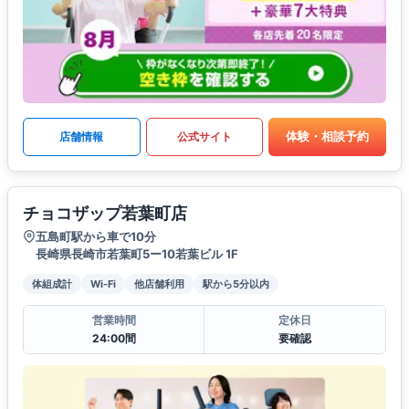
体験・相談予約
店舗情報
公式サイト
チョコザップ若葉町店
五島町駅から車で10分
長崎県長崎市若葉町5ー10若葉ビル 1F
体組成計
Wi-Fi
他店舗利用
駅から5分以内
営業時間
定休日
24:00間
要確認