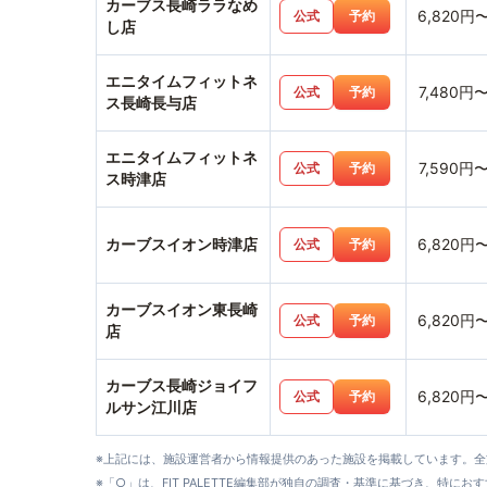
カーブス長崎ララなめ
6,820円
公式
予約
し店
エニタイムフィットネ
7,480円
公式
予約
ス長崎長与店
エニタイムフィットネ
7,590円
公式
予約
ス時津店
カーブスイオン時津店
6,820円
公式
予約
カーブスイオン東長崎
6,820円
公式
予約
店
カーブス長崎ジョイフ
6,820円
公式
予約
ルサン江川店
※上記には、施設運営者から情報提供のあった施設を掲載しています。
※「○」は、FIT PALETTE編集部が独自の調査・基準に基づき、特にお