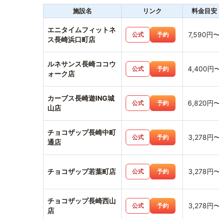
施設名
リンク
料金目安
エニタイムフィットネ
7,590円
公式
予約
ス長崎浜口町店
ルネサンス長崎ココウ
4,400円
公式
予約
ォーク店
カーブス長崎遊ING城
6,820円
公式
予約
山店
チョコザップ長崎中町
3,278円
公式
予約
通店
チョコザップ若葉町店
3,278円
公式
予約
チョコザップ長崎西山
3,278円
公式
予約
店