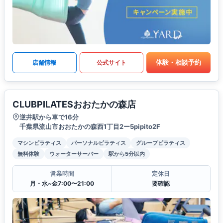
体験・相談予約
店舗情報
公式サイト
CLUBPILATESおおたかの森店
逆井駅から車で16分
千葉県流山市おおたかの森西1丁目2ー5pipito2F
マシンピラティス
パーソナルピラティス
グループピラティス
無料体験
ウォーターサーバー
駅から5分以内
営業時間
定休日
月・水~金7:00〜21:00
要確認