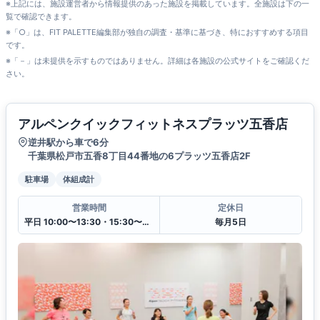
※上記には、施設運営者から情報提供のあった施設を掲載しています。全施設は下の一
覧で確認できます。
※「○」は、FIT PALETTE編集部が独自の調査・基準に基づき、特におすすめする項目
です。
※「－」は未提供を示すものではありません。詳細は各施設の公式サイトをご確認くだ
さい。
アルペンクイックフィットネスプラッツ五香店
逆井駅から車で6分
千葉県松戸市五香8丁目44番地の6プラッツ五香店2F
駐車場
体組成計
営業時間
定休日
平日 10:00〜13:30・15:30〜20:00
毎月5日