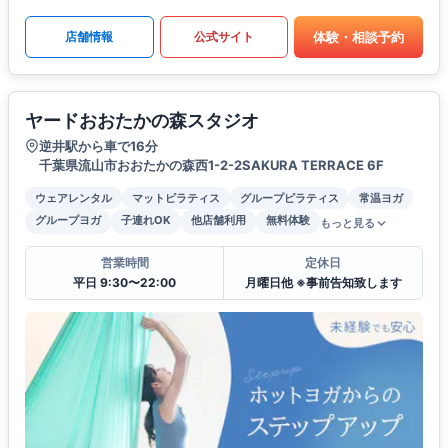
体験・相談予約
店舗情報
公式サイト
ヤードおおたかの森スタジオ
逆井駅から車で16分
千葉県流山市おおたかの森西1-2-2SAKURA TERRACE 6F
ウェアレンタル
マットピラティス
グループピラティス
常温ヨガ
グループヨガ
子連れOK
他店舗利用
無料体験
もっと見る
営業時間
定休日
平日 9:30〜22:00
月曜日他 ※事前告知致します