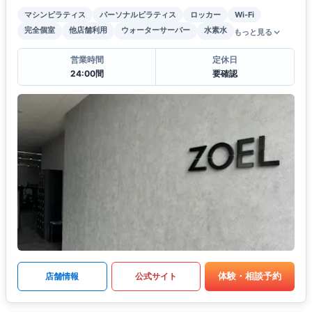
マシンピラティス
パーソナルピラティス
ロッカー
Wi-Fi
完全個室
他店舗利用
ウォーターサーバー
水素水
もっと見る
営業時間
定休日
24:00間
要確認
体験・相談予約
店舗情報
公式サイト