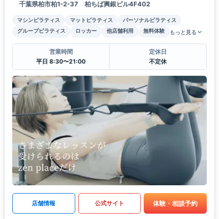
千葉県柏市柏1-2-37 柏ちば興銀ビル4F402
マシンピラティス
マットピラティス
パーソナルピラティス
グループピラティス
ロッカー
他店舗利用
無料体験
もっと見る
営業時間
定休日
平日 8:30〜21:00
不定休
体験・相談予約
店舗情報
公式サイト