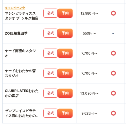
キャンペーン中
○
公式
予約
マシンピラティスス
12,980円〜
タジオ ザ･シルク柏店
-
公式
予約
ZOEL柏豊四季
550円〜
ヤード南流山スタジ
○
公式
予約
7,700円〜
オ
ヤードおおたかの森
○
公式
予約
7,700円〜
スタジオ
CLUBPILATESおおた
○
公式
予約
13,090円〜
かの森店
ゼンプレイスピラテ
○
公式
予約
9,625円〜
ィス流山おおたかの
森スタジオ店