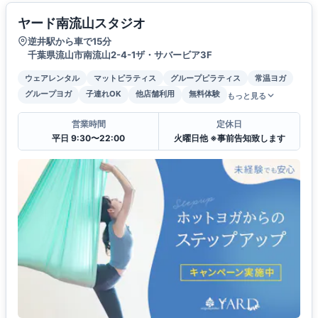
ヤード南流山スタジオ
逆井駅から車で15分
千葉県流山市南流山2-4-1ザ・サバービア3F
ウェアレンタル
マットピラティス
グループピラティス
常温ヨガ
グループヨガ
子連れOK
他店舗利用
無料体験
もっと見る
営業時間
定休日
平日 9:30〜22:00
火曜日他 ※事前告知致します