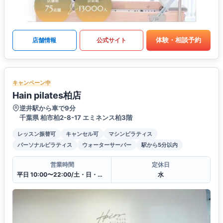
体験・相談予約
店舗情報
公式サイト
キャンペーン中
Hain pilates柏店
逆井駅から車で9分
千葉県 柏市柏2-8-17 エミネンス柏3階
レッスン振替可
キャンセル可
マシンピラティス
パーソナルピラティス
ウォーターサーバー
駅から5分以内
営業時間
定休日
平日 10:00〜22:00/土・日・祝12:00〜20:00
水