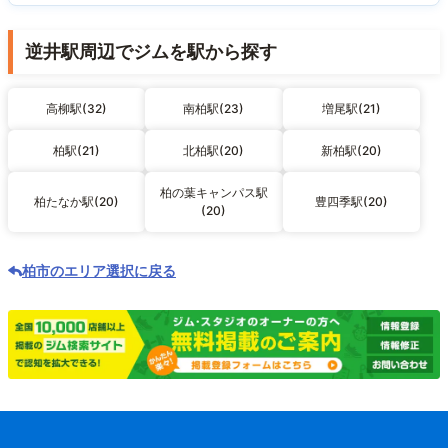
逆井駅周辺でジムを駅から探す
高柳駅(32)
南柏駅(23)
増尾駅(21)
柏駅(21)
北柏駅(20)
新柏駅(20)
柏の葉キャンパス駅
柏たなか駅(20)
豊四季駅(20)
(20)
柏市のエリア選択に戻る