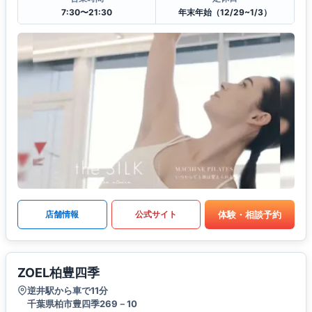
7:30〜21:30
年末年始（12/29~1/3）
体験・相談予約
店舗情報
公式サイト
ZOEL柏豊四季
逆井駅から車で11分
千葉県柏市豊四季269－10