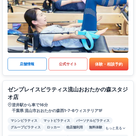
体験・相談予約
店舗情報
公式サイト
ゼンプレイスピラティス流山おおたかの森スタジ
オ店
逆井駅から車で16分
千葉県 流山市おおたかの森西1-7-6ウィステリア1F
マシンピラティス
マットピラティス
パーソナルピラティス
グループピラティス
ロッカー
他店舗利用
無料体験
もっと見る