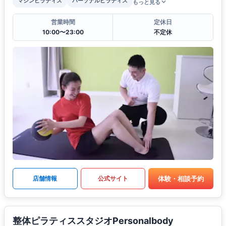
マシンピラティス
パーソナルピラティス
もっと見る
営業時間
定休日
10:00〜23:00
不定休
体験・相談予約
店舗情報
公式サイト
整体ピラティススタジオPersonalbody