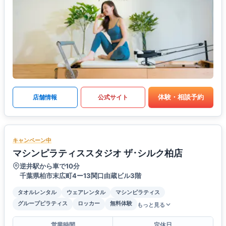
体験・相談予約
店舗情報
公式サイト
キャンペーン中
マシンピラティススタジオ ザ･シルク柏店
逆井駅から車で10分
千葉県柏市末広町4ー13関口由蔵ビル3階
タオルレンタル
ウェアレンタル
マシンピラティス
グループピラティス
ロッカー
無料体験
もっと見る
営業時間
定休日