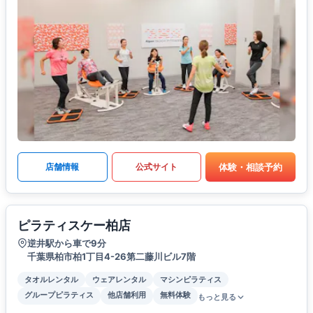
体験・相談予約
店舗情報
公式サイト
ピラティスケー柏店
逆井駅から車で9分
千葉県柏市柏1丁目4-26第二藤川ビル7階
タオルレンタル
ウェアレンタル
マシンピラティス
グループピラティス
他店舗利用
無料体験
もっと見る