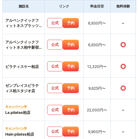
施設名
リンク
料金目安
無料体験
アルペンクイックフ
-
公式
予約
6,930円〜
ィットネスプラッツ
五香店
アルペンクイックフ
○
公式
予約
6,930円〜
ィットネス柏中新宿
店
○
公式
予約
ピラティスケー柏店
12,320円〜
ゼンプレイスピラテ
○
公式
予約
9,625円〜
ィス柏スタジオ店
キャンペーン中
-
公式
予約
22,000円〜
La pilates柏店
キャンペーン中
-
公式
予約
9,900円〜
Hain pilates柏店