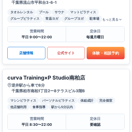
千葉県流山市平和台3-6-1
タオルレンタル
プール
サウナ
マットピラティス
グループピラティス
常温ヨガ
グループヨガ
駐車場
もっと見る
営業時間
定休日
平日 9:00〜22:00
毎週月曜日
体験・相談予約
店舗情報
公式サイト
curva Training×P Studio南柏店
逆井駅から車で8分
千葉県柏市南柏1丁目2ー8テラスビル3階B
マシンピラティス
パーソナルピラティス
体組成計
完全個室
他店舗利用
食事指導
駅から5分以内
営業時間
定休日
平日 8:30〜22:00
要確認