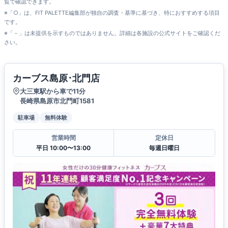
覧で確認できます。
※「○」は、FIT PALETTE編集部が独自の調査・基準に基づき、特におすすめする項目
です。
※「－」は未提供を示すものではありません。詳細は各施設の公式サイトをご確認くだ
さい。
カーブス島原･北門店
大三東駅から車で11分
長崎県島原市北門町1581
駐車場
無料体験
営業時間
定休日
平日 10:00〜13:00
毎週日曜日