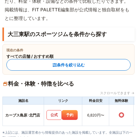
たり、料金・体験・設備などの条件で比較したりできます。
掲載情報は、FIT PALETTE編集部が公式情報と独自取材をも
とに整理しています。
大三東駅のスポーツジムを条件から探す
現在の条件
すべての店舗 / おすすめ順
条件を絞り込む
料金・体験・特徴を比べる
スクロールできます →
施設名
リンク
料金目安
無料体験
○
公式
予約
カーブス島原･北門店
6,820円〜
※上記には、施設運営者から情報提供のあった施設を掲載しています。全施設は下の一