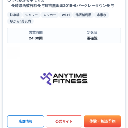
市布駅から車で17分
長崎県西彼杵郡長与町吉無田郷2019-6バークレータウン長与
駐車場
シャワー
ロッカー
Wi-Fi
他店舗利用
水素水
駅から5分以内
営業時間
定休日
24:00間
要確認
体験・相談予約
店舗情報
公式サイト