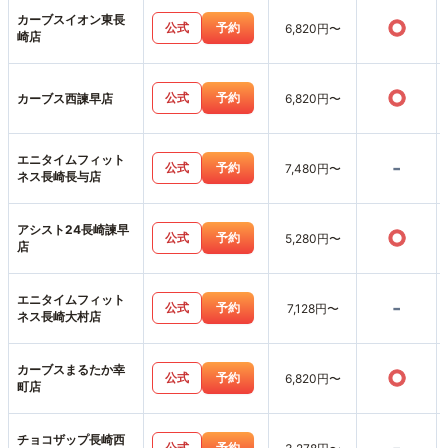
カーブスイオン東長
○
公式
予約
6,820円〜
崎店
○
公式
予約
カーブス西諫早店
6,820円〜
エニタイムフィット
-
公式
予約
7,480円〜
ネス長崎長与店
アシスト24長崎諫早
○
公式
予約
5,280円〜
店
エニタイムフィット
-
公式
予約
7,128円〜
ネス長崎大村店
カーブスまるたか幸
○
公式
予約
6,820円〜
町店
チョコザップ長崎西
公式
予約