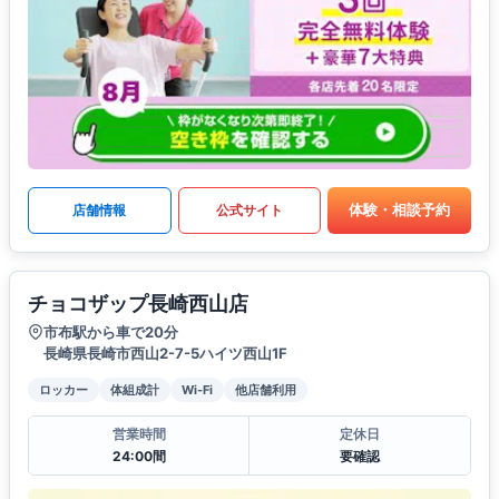
体験・相談予約
店舗情報
公式サイト
チョコザップ長崎西山店
市布駅から車で20分
長崎県長崎市西山2-7-5ハイツ西山1F
ロッカー
体組成計
Wi-Fi
他店舗利用
営業時間
定休日
24:00間
要確認