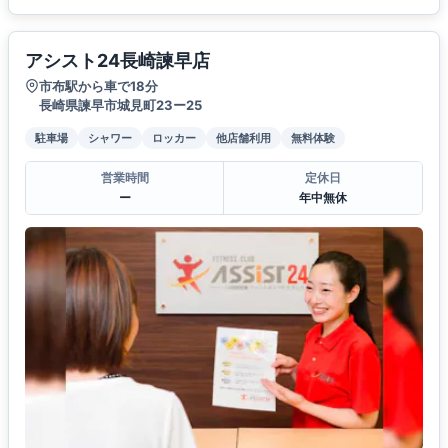
アシスト24長崎諫早店
市布駅から車で18分
長崎県諫早市城見町23ー25
駐車場
シャワー
ロッカー
他店舗利用
無料体験
営業時間
定休日
ー
年中無休