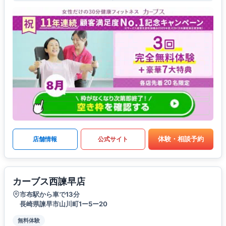
体験・相談予約
店舗情報
公式サイト
カーブス西諫早店
市布駅から車で13分
長崎県諫早市山川町1ー5ー20
無料体験