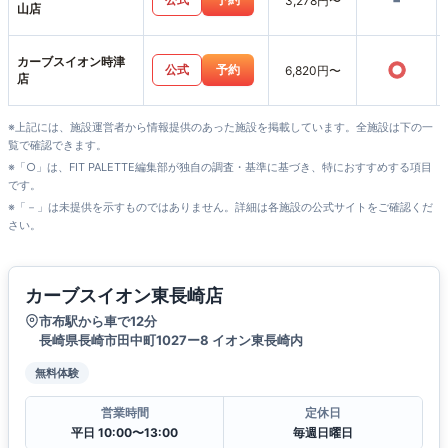
-
3,278円〜
山店
カーブスイオン時津
○
公式
予約
6,820円〜
店
※上記には、施設運営者から情報提供のあった施設を掲載しています。全施設は下の一
覧で確認できます。
※「○」は、FIT PALETTE編集部が独自の調査・基準に基づき、特におすすめする項目
です。
※「－」は未提供を示すものではありません。詳細は各施設の公式サイトをご確認くだ
さい。
カーブスイオン東長崎店
市布駅から車で12分
長崎県長崎市田中町1027ー8 イオン東長崎内
無料体験
営業時間
定休日
平日 10:00〜13:00
毎週日曜日