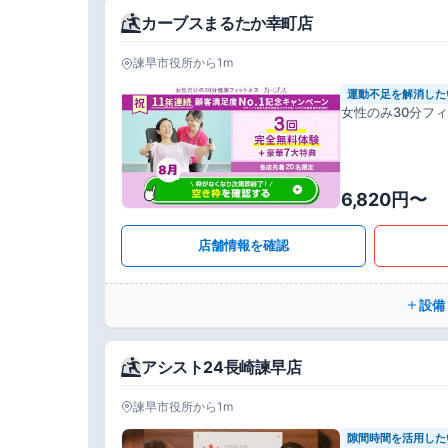
カーブスまるたか幸町店
諫早市役所から1m
運動不足を解消した
女性のみ30分フ
6,820円〜
店舗情報を確認
設備
アシスト24長崎諫早店
諫早市役所から1m
隙間時間を活用した