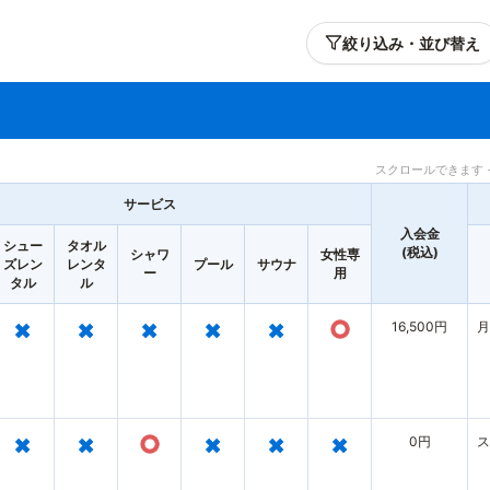
絞り込み・並び替え
スクロールできます 
サービス
入会金
シュー
タオル
(税込)
シャワ
女性専
ズレン
レンタ
プール
サウナ
ー
用
タル
ル
×
×
×
×
×
○
16,500円
月
×
×
○
×
×
×
0円
ス