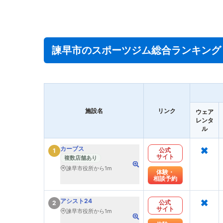
諫早市のスポーツジム総合ランキング
施設名
リンク
ウェア
レンタ
ル
×
カーブス
公式
1
サイト
複数店舗あり
諫早市役所から1m
体験・
相談予約
×
アシスト24
公式
2
サイト
諫早市役所から1m