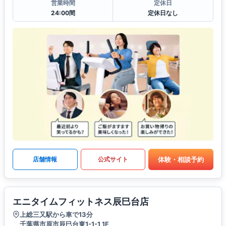
営業時間
定休日
24:00間
定休日なし
体験・相談予約
店舗情報
公式サイト
エニタイムフィットネス辰巳台店
上総三又駅から車で13分
千葉県市原市辰巳台東1-1-1 1F