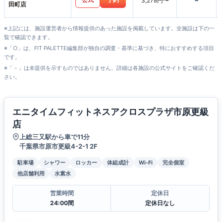
-
3,278円〜
田町店
※上記には、施設運営者から情報提供のあった施設を掲載しています。全施設は下の一
覧で確認できます。
※「○」は、FIT PALETTE編集部が独自の調査・基準に基づき、特におすすめする項目
です。
※「－」は未提供を示すものではありません。詳細は各施設の公式サイトをご確認くだ
さい。
エニタイムフィットネスアクロスプラザ市原更級
店
上総三又駅から車で11分
千葉県市原市更級4-2-1 2F
駐車場
シャワー
ロッカー
体組成計
Wi-Fi
完全個室
他店舗利用
水素水
営業時間
定休日
24:00間
定休日なし