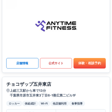
体験・相談予約
店舗情報
公式サイト
チョコザップ五井東店
上総三又駅から車で13分
千葉県市原市五井東3丁目6-1善広第二ビル1F
ロッカー
体組成計
Wi-Fi
他店舗利用
食事指導