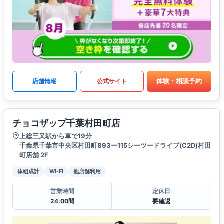
体験・相談予約
店舗情報
公式サイト
チョコザップ千葉村田町店
上総三又駅から車で19分
千葉県千葉市中央区村田町893ー115シーツードライブ(C2D)村田
町店舗 2F
体組成計
Wi-Fi
他店舗利用
営業時間
定休日
24:00間
要確認