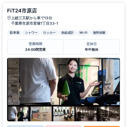
FiT24市原店
上総三又駅から車で13分
千葉県市原市君塚1丁目33-1
駐車場
シャワー
ロッカー
体組成計
Wi-Fi
無料体験
営業時間
定休日
24:00間営業
年中無休