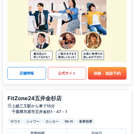
体験・相談予約
店舗情報
公式サイト
FitZone24五井金杉店
上総三又駅から車で15分
千葉県市原市五井金杉1－47－1
サウナ
シャワー
ロッカー
Wi-Fi
食事指導
営業時間
定休日