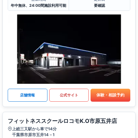
年中無休、24:00間施設利用可能
要確認
体験・相談予約
店舗情報
公式サイト
フィットネススクールロコモK.O市原五井店
上総三又駅から車で14分
千葉県市原市五井14－1