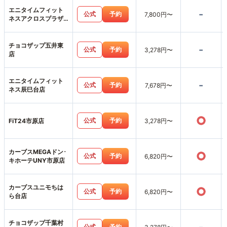
エニタイムフィット
-
公式
予約
7,800円〜
ネスアクロスプラザ
市原更級店
チョコザップ五井東
-
公式
予約
3,278円〜
店
エニタイムフィット
-
公式
予約
7,678円〜
ネス辰巳台店
○
公式
予約
FiT24市原店
3,278円〜
カーブスMEGAドン･
○
公式
予約
6,820円〜
キホーテUNY市原店
カーブスユニモちは
○
公式
予約
6,820円〜
ら台店
チョコザップ千葉村
公式
予約