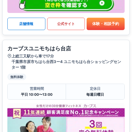
体験・相談予約
店舗情報
公式サイト
カーブスユニモちはら台店
上総三又駅から車で17分
千葉県市原市ちはら台西3ー4 ユニモちはら台ショッピングセン
ター 1階
無料体験
営業時間
定休日
平日 10:00〜13:00
毎週日曜日