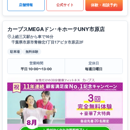
体験・相談予約
店舗情報
公式サイト
カーブスMEGAドン･キホーテUNY市原店
上総三又駅から車で16分
千葉県市原市青柳北1丁目1アピタ市原店2F
駐車場
無料体験
営業時間
定休日
平日 10:00〜13:00
毎週日曜日