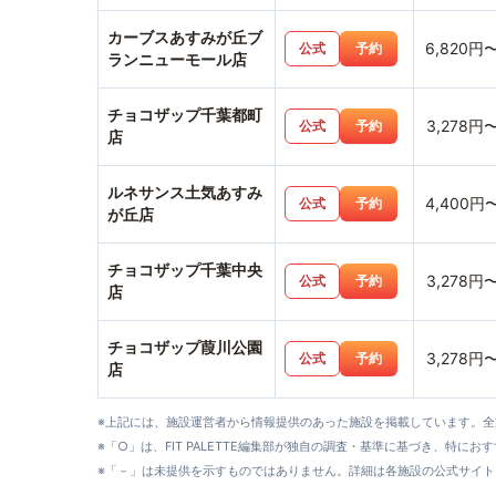
カーブスあすみが丘ブ
6,820円
公式
予約
ランニューモール店
チョコザップ千葉都町
3,278円
公式
予約
店
ルネサンス土気あすみ
4,400円
公式
予約
が丘店
チョコザップ千葉中央
3,278円
公式
予約
店
チョコザップ葭川公園
3,278円
公式
予約
店
※上記には、施設運営者から情報提供のあった施設を掲載しています。
※「○」は、FIT PALETTE編集部が独自の調査・基準に基づき、特にお
※「－」は未提供を示すものではありません。詳細は各施設の公式サイト