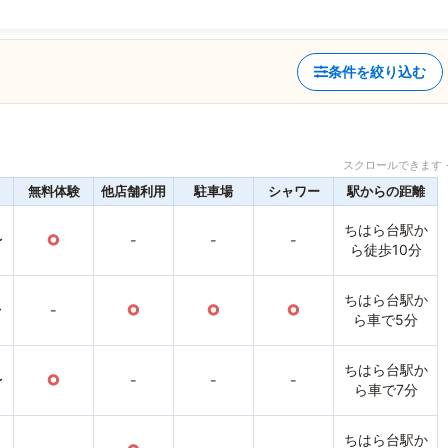
条件を絞り込む
スクロールできます 
無料体験
他店舗利用
駐車場
シャワー
駅からの距離
ちはら台駅か
〜
○
-
-
-
ら徒歩10分
ちはら台駅か
〜
-
○
○
○
ら車で5分
ちはら台駅か
〜
○
-
-
-
ら車で7分
ちはら台駅か