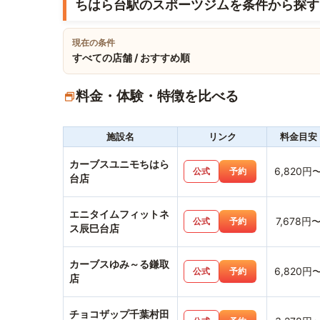
ちはら台駅のスポーツジムを条件から探す
現在の条件
すべての店舗 / おすすめ順
料金・体験・特徴を比べる
施設名
リンク
料金目安
カーブスユニモちはら
6,820円
公式
予約
台店
エニタイムフィットネ
7,678円
公式
予約
ス辰巳台店
カーブスゆみ～る鎌取
6,820円
公式
予約
店
チョコザップ千葉村田