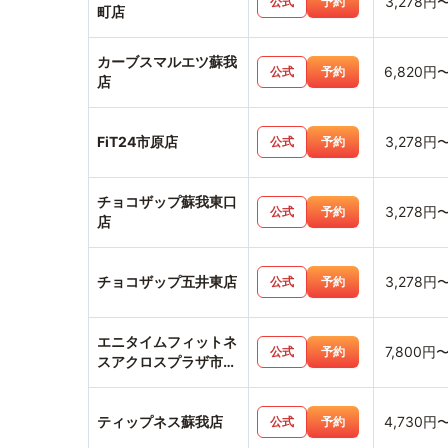
3,278円
公式
予約
町店
カーブスマルエツ蘇我
6,820円
公式
予約
店
FiT24市原店
3,278円
公式
予約
チョコザップ蘇我東口
3,278円
公式
予約
店
チョコザップ五井東店
3,278円
公式
予約
エニタイムフィットネ
7,800円
公式
予約
スアクロスプラザ市原
更級店
ティップネス蘇我店
4,730円
公式
予約