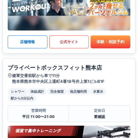
体験・相談予約
店舗情報
公式サイト
プライベートボックスフィット熊本店
健軍交番前駅から車で11分
熊本県熊本市中央区上通町4番18号井上第1ビルB1F
シャワー
体組成計
完全個室
他店舗利用
水素水
駅から5分以内
営業時間
定休日
平日 11:00〜21:00
要確認