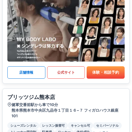
体験・相談予約
店舗情報
公式サイト
プリッツジム熊本店
健軍交番前駅から車で10分
熊本県熊本市中央区九品寺１丁目１６−７ フィガロハウス銀座
101
シューズレンタル
レッスン振替可
キャンセル可
セミパーソナル
トレーナー固定制
駐車場
ロッカー
体組成計