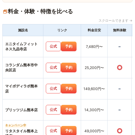
料金・体験・特徴を比べる
スクロールできます →
施設名
リンク
料金目安
無料体験
エニタイムフィット
-
公式
予約
7,480円〜
ネス九品寺店
コランダム熊本市中
○
公式
予約
25,200円〜
央区店
マイボディラボ熊本
-
公式
予約
149,600円〜
店
-
公式
予約
プリッツジム熊本店
14,300円〜
キャンペーン中
○
公式
予約
リタスタイル熊本上
49,000円〜