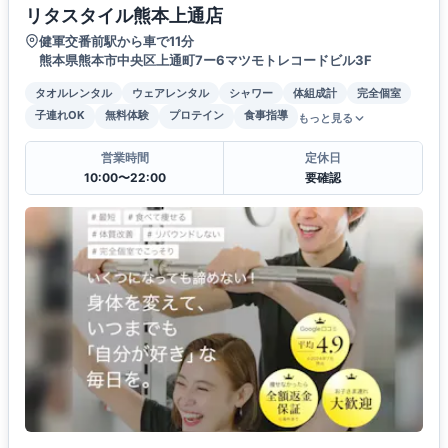
リタスタイル熊本上通店
健軍交番前駅から車で11分
熊本県熊本市中央区上通町7ー6マツモトレコードビル3F
タオルレンタル
ウェアレンタル
シャワー
体組成計
完全個室
子連れOK
無料体験
プロテイン
食事指導
もっと見る
営業時間
定休日
10:00〜22:00
要確認