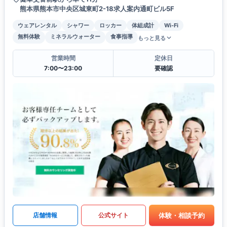
熊本県熊本市中央区城東町2-18求人案内通町ビル5F
ウェアレンタル
シャワー
ロッカー
体組成計
Wi-Fi
無料体験
ミネラルウォーター
食事指導
もっと見る
営業時間
定休日
7:00〜23:00
要確認
体験・相談予約
店舗情報
公式サイト