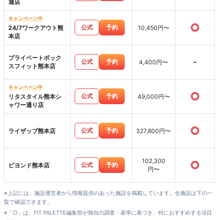
通店
キャンペーン中
○
公式
予約
24/7ワークアウト熊
10,450円〜
本店
プライベートボック
-
公式
予約
4,400円〜
スフィット熊本店
キャンペーン中
○
公式
予約
リタスタイル熊本シ
49,000円〜
ャワー通り店
○
公式
予約
ライザップ熊本店
327,800円〜
102,300
○
公式
予約
ビヨンド熊本店
円〜
※上記には、施設運営者から情報提供のあった施設を掲載しています。全施設は下の一
覧で確認できます。
※「○」は、FIT PALETTE編集部が独自の調査・基準に基づき、特におすすめする項目