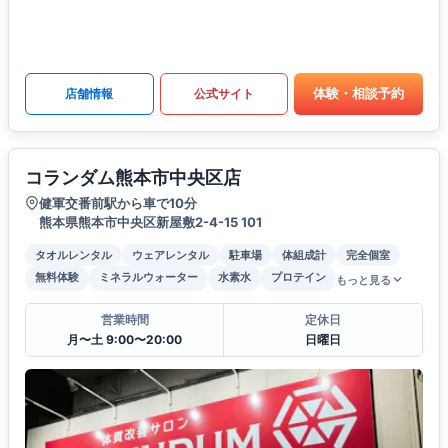
体験・相談予約
店舗情報
公式サイト
コランダム熊本市中央区店
健軍交番前駅から車で10分
熊本県熊本市中央区新屋敷2-4-15 101
タオルレンタル
ウェアレンタル
駐車場
体組成計
完全個室
無料体験
ミネラルウォーター
水素水
プロテイン
もっと見る
営業時間
定休日
月〜土 9:00〜20:00
日曜日