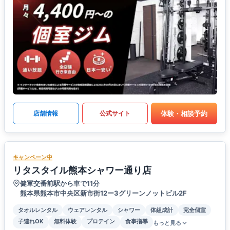
体験・相談予約
店舗情報
公式サイト
キャンペーン中
リタスタイル熊本シャワー通り店
健軍交番前駅から車で11分
熊本県熊本市中央区新市街12ー3グリーンノットビル2F
タオルレンタル
ウェアレンタル
シャワー
体組成計
完全個室
子連れOK
無料体験
プロテイン
食事指導
もっと見る