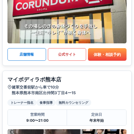
体験・相談予約
店舗情報
公式サイト
マイボディラボ熊本店
健軍交番前駅から車で10分
熊本県熊本市南区出仲間3丁目4ー15
トレーナー指名
食事指導
無料カウンセリング
営業時間
定休日
9:00〜21:00
年末年始