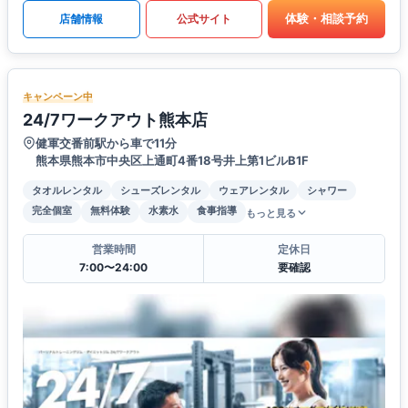
体験・相談予約
店舗情報
公式サイト
キャンペーン中
24/7ワークアウト熊本店
健軍交番前駅から車で11分
熊本県熊本市中央区上通町4番18号井上第1ビルB1F
タオルレンタル
シューズレンタル
ウェアレンタル
シャワー
完全個室
無料体験
水素水
食事指導
もっと見る
営業時間
定休日
7:00〜24:00
要確認