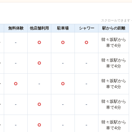
スクロールできます 
無料体験
他店舗利用
駐車場
シャワー
駅からの距離
韓々坂駅から
〜
-
○
○
○
車で4分
韓々坂駅から
〜
-
○
-
-
車で4分
韓々坂駅から
〜
○
-
○
-
車で4分
韓々坂駅から
〜
-
○
-
-
車で4分
韓々坂駅から
〜
-
○
-
-
車で4分