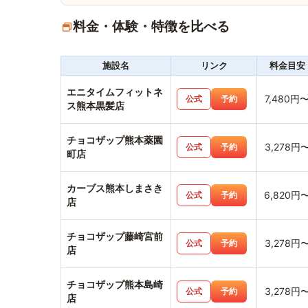
料金・体験・特徴を比べる
施設名
リンク
料金目安
エニタイムフィットネ
7,480円
公式
予約
ス熊本黒髪店
チョコザップ熊本薬園
3,278円
公式
予約
町店
カーブス熊本しまさき
6,820円
公式
予約
店
チョコザップ藤崎宮前
3,278円
公式
予約
店
チョコザップ熊本島崎
3,278円
公式
予約
店