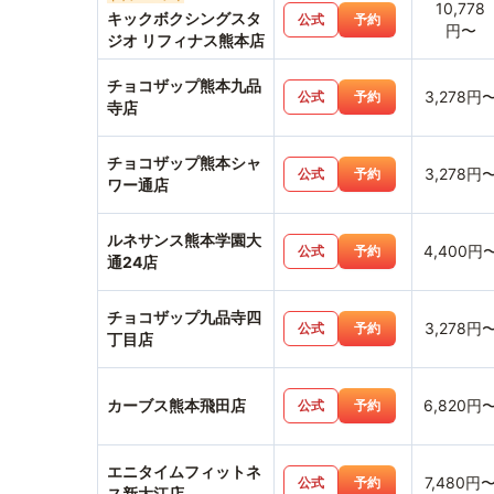
10,778
キックボクシングスタ
公式
予約
円〜
ジオ リフィナス熊本店
チョコザップ熊本九品
3,278円
公式
予約
寺店
チョコザップ熊本シャ
3,278円
公式
予約
ワー通店
ルネサンス熊本学園大
4,400円
公式
予約
通24店
チョコザップ九品寺四
3,278円
公式
予約
丁目店
カーブス熊本飛田店
6,820円
公式
予約
エニタイムフィットネ
7,480円
公式
予約
ス新大江店