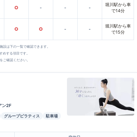
堀川駅から車
○
-
-
-
で14分
堀川駅から車
○
○
-
-
で15分
全施設は下の一覧で確認できます。
すすめする項目です。
をご確認ください。
ン2F
グループピラティス
駐車場