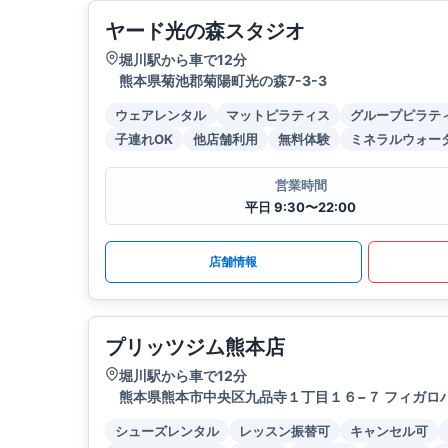
ヤード光の森スタジオ
堀川駅から車で12分
熊本県菊池郡菊陽町光の森7-3-3
ウェアレンタル
マットピラティス
グループピラテ
子連れOK
他店舗利用
無料体験
ミネラルウォー
営業時間
平日 9:30〜22:00
店舗情報
プリッツジム熊本店
堀川駅から車で12分
熊本県熊本市中央区九品寺１丁目１６−７ フィガロハ
シューズレンタル
レッスン振替可
キャンセル可