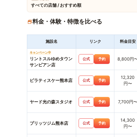
すべての店舗 / おすすめ順
料金・体験・特徴を比べる
施設名
リンク
料金目安
キャンペーン中
リントスルゆめタウン
8,800円
公式
予約
サンピアン店
12,320
ピラティスケー熊本店
公式
予約
円〜
ヤード光の森スタジオ
7,700円
公式
予約
14,300
プリッツジム熊本店
公式
予約
円〜