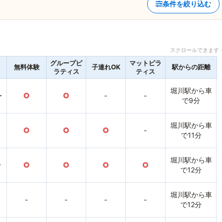
条件を絞り込む
スクロールできます 
グループピ
マットピラ
無料体験
子連れOK
駅からの距離
ラティス
ティス
堀川駅から車
〜
○
○
-
-
で9分
堀川駅から車
○
○
○
-
で11分
堀川駅から車
〜
○
○
○
○
で12分
堀川駅から車
-
-
-
-
で12分