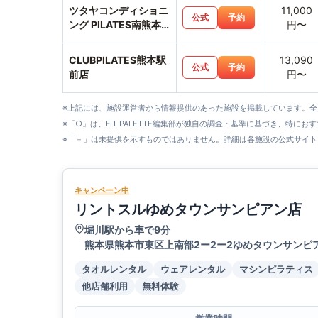
ツタヤコンディショニ
11,000
公式
予約
ング PILATES南熊本
円〜
店
CLUBPILATES熊本駅
13,090
公式
予約
前店
円〜
※上記には、施設運営者から情報提供のあった施設を掲載しています。
※「○」は、FIT PALETTE編集部が独自の調査・基準に基づき、特にお
※「－」は未提供を示すものではありません。詳細は各施設の公式サイト
キャンペーン中
リントスルゆめタウンサンピアン店
堀川駅から車で9分
熊本県熊本市東区上南部2ー2ー2ゆめタウンサンピア
タオルレンタル
ウェアレンタル
マシンピラティス
他店舗利用
無料体験