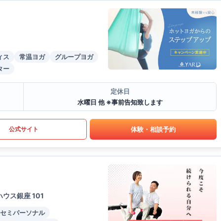
ィス
常温ヨガ
グループヨガ
ター
定休日
水曜日 他 ※事前告知致します
体験・相談予約
公式サイト
ウス銀座 101
セミパーソナル