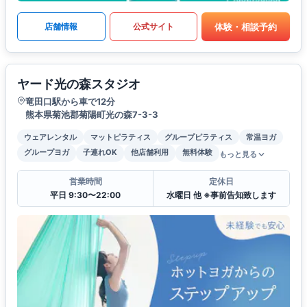
体験・相談予約
店舗情報
公式サイト
ヤード光の森スタジオ
竜田口駅から車で12分
熊本県菊池郡菊陽町光の森7-3-3
ウェアレンタル
マットピラティス
グループピラティス
常温ヨガ
グループヨガ
子連れOK
他店舗利用
無料体験
もっと見る
営業時間
定休日
平日 9:30〜22:00
水曜日 他 ※事前告知致します