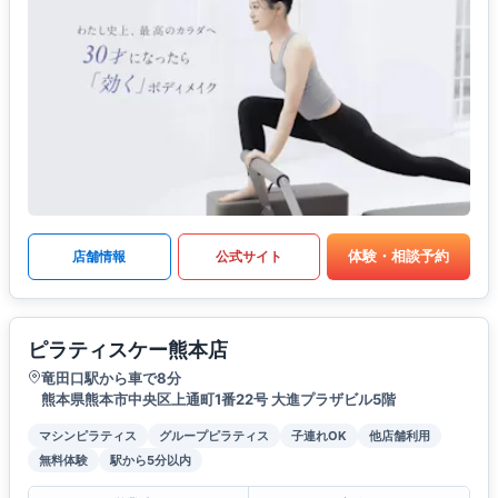
体験・相談予約
店舗情報
公式サイト
ピラティスケー熊本店
竜田口駅から車で8分
熊本県熊本市中央区上通町1番22号 大進プラザビル5階
マシンピラティス
グループピラティス
子連れOK
他店舗利用
無料体験
駅から5分以内