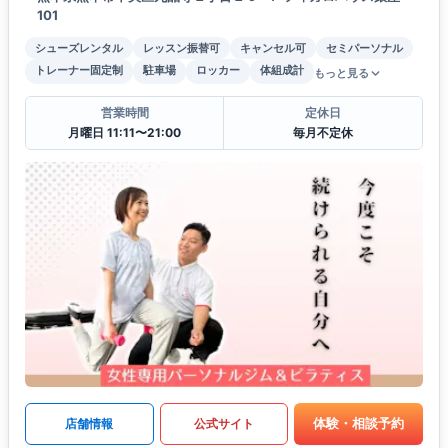
101
シューズレンタル
レッスン振替可
キャンセル可
セミパーソナル
トレーナー固定制
駐車場
ロッカー
体組成計
もっと見る
営業時間
定休日
月曜日 11:11〜21:00
毎月不定休
体験・相談予約
店舗情報
公式サイト