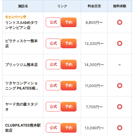
施設名
リンク
料金目安
無料体験
キャンペーン中
○
公式
予約
リントスルゆめタウ
8,800円〜
ンサンピアン店
ピラティスケー熊本
○
公式
予約
12,320円〜
店
-
公式
予約
プリッツジム熊本店
14,300円〜
ツタヤコンディショ
○
公式
予約
11,000円〜
ニング PILATES南熊
本店
ヤード光の森スタジ
○
公式
予約
7,700円〜
オ
CLUBPILATES熊本駅
○
公式
予約
13,090円〜
前店