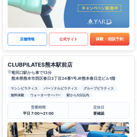
体験・相談予約
店舗情報
公式サイト
CLUBPILATES熊本駅前店
竜田口駅から車で13分
熊本県熊本市西区春日3丁目24番1号JR熊本春日北ビル1階
マシンピラティス
パーソナルピラティス
グループピラティス
無料体験
ウォーターサーバー
駅から5分以内
営業時間
定休日
平日 7:00〜21:00
要確認