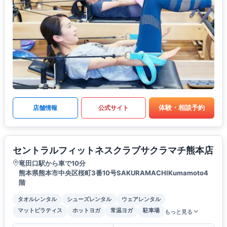
体験・相談予約
店舗情報
公式サイト
セントラルフィットネスクラブサクラマチ熊本店
竜田口駅から車で10分
熊本県熊本市中央区桜町3番10号SAKURAMACHIKumamoto4
階
タオルレンタル
シューズレンタル
ウェアレンタル
マットピラティス
ホットヨガ
常温ヨガ
駐車場
もっと見る