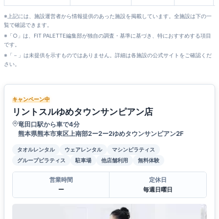
※上記には、施設運営者から情報提供のあった施設を掲載しています。全施設は下の一
覧で確認できます。
※「○」は、FIT PALETTE編集部が独自の調査・基準に基づき、特におすすめする項目
です。
※「－」は未提供を示すものではありません。詳細は各施設の公式サイトをご確認くだ
さい。
キャンペーン中
リントスルゆめタウンサンピアン店
竜田口駅から車で4分
熊本県熊本市東区上南部2ー2ー2ゆめタウンサンピアン2F
タオルレンタル
ウェアレンタル
マシンピラティス
グループピラティス
駐車場
他店舗利用
無料体験
営業時間
定休日
ー
毎週日曜日