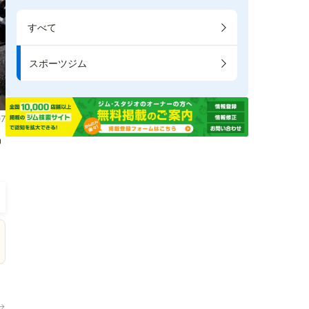
すべて
スポーツジム
7
掲
→