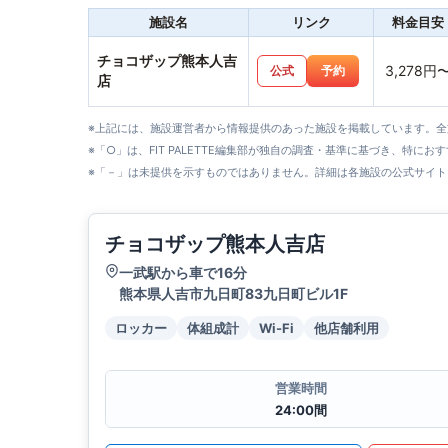
施設名
リンク
料金目安
チョコザップ熊本人吉
3,278円
公式
予約
店
※上記には、施設運営者から情報提供のあった施設を掲載しています。
※「○」は、FIT PALETTE編集部が独自の調査・基準に基づき、特にお
※「－」は未提供を示すものではありません。詳細は各施設の公式サイト
チョコザップ熊本人吉店
一武駅から車で16分
熊本県人吉市九日町83九日町ビル1F
ロッカー
体組成計
Wi-Fi
他店舗利用
営業時間
24:00間