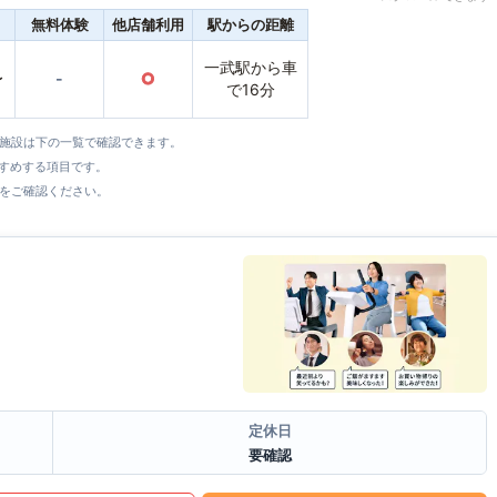
無料体験
他店舗利用
駅からの距離
一武駅から車
〜
-
○
で16分
全施設は下の一覧で確認できます。
すすめする項目です。
をご確認ください。
定休日
要確認