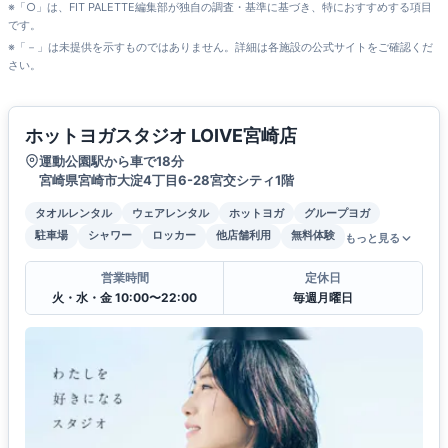
※「○」は、FIT PALETTE編集部が独自の調査・基準に基づき、特におすすめする項目
です。
※「－」は未提供を示すものではありません。詳細は各施設の公式サイトをご確認くだ
さい。
ホットヨガスタジオ LOIVE宮崎店
運動公園駅から車で18分
宮崎県宮崎市大淀4丁目6-28宮交シティ1階
タオルレンタル
ウェアレンタル
ホットヨガ
グループヨガ
駐車場
シャワー
ロッカー
他店舗利用
無料体験
もっと見る
営業時間
定休日
火・水・金 10:00〜22:00
毎週月曜日