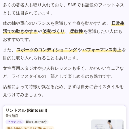
多くの著名人も取り入れており、SNSでも話題のフィットネス
として注目されています。
体の軸や重心のバランスを意識して全身を動かすため、
日常生
活での動きやすさ
や
姿勢づくり
、
柔軟性
を意識したい人にも
おすすめです。
また、
スポーツのコンディショニング
や
パフォーマンス向上
を
目的に取り入れられることもあります。
女性専用スタジオや少人数レッスンも多く、かわいいウェアな
ど、ライフスタイルの一部として楽しめるのも魅力です。
店舗によって特徴が異なるため、まずは自分に合うスタイルを
見つけてみましょう。
リントスル (Rintosull)
天文館店
ピラティス
駅から車で14分
駅から5分以内のジムに通いたい人