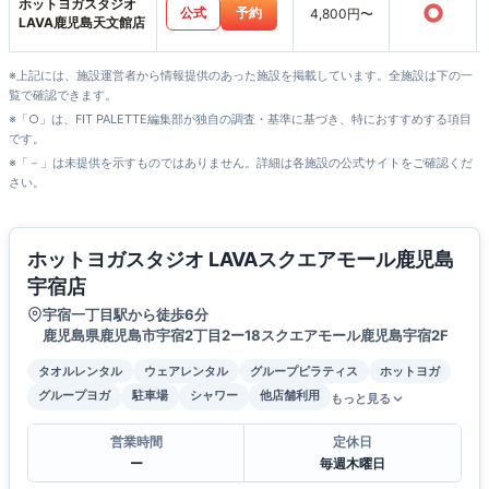
ホットヨガスタジオ
○
公式
予約
4,800円〜
LAVA鹿児島天文館店
※上記には、施設運営者から情報提供のあった施設を掲載しています。全施設は下の一
覧で確認できます。
※「○」は、FIT PALETTE編集部が独自の調査・基準に基づき、特におすすめする項目
です。
※「－」は未提供を示すものではありません。詳細は各施設の公式サイトをご確認くだ
さい。
ホットヨガスタジオ LAVAスクエアモール鹿児島
宇宿店
宇宿一丁目駅から徒歩6分
鹿児島県鹿児島市宇宿2丁目2ー18スクエアモール鹿児島宇宿2F
タオルレンタル
ウェアレンタル
グループピラティス
ホットヨガ
グループヨガ
駐車場
シャワー
他店舗利用
もっと見る
営業時間
定休日
ー
毎週木曜日