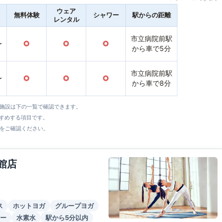
ウェア
無料体験
シャワー
駅からの距離
レンタル
市立病院前駅
〜
○
○
○
から車で5分
市立病院前駅
〜
○
○
○
から車で8分
全施設は下の一覧で確認できます。
すすめする項目です。
をご確認ください。
館店
ス
ホットヨガ
グループヨガ
ー
水素水
駅から5分以内