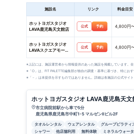
施設名
リンク
料金目安
ホットヨガスタジオ
4,800円
公式
予約
LAVA鹿児島天文館店
ホットヨガスタジオ
4,800円
公式
予約
LAVAスクエアモール
鹿児島宇宿店
※上記には、施設運営者から情報提供のあった施設を掲載しています。
※「○」は、FIT PALETTE編集部が独自の調査・基準に基づき、特にお
※「－」は未提供を示すものではありません。詳細は各施設の公式サイト
ホットヨガスタジオ LAVA鹿児島天文
市立病院前駅から車で5分
鹿児島県鹿児島市中町1-5 マルゼンⅡビル2F
タオルレンタル
ウェアレンタル
グループピラティ
シャワー
他店舗利用
無料体験
ミネラルウォータ